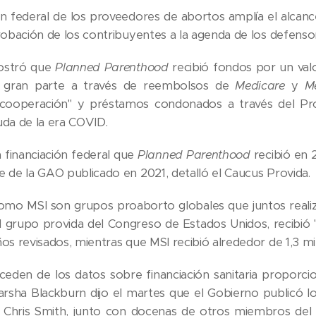
ión federal de los proveedores de abortos amplía el alcanc
robación de los contribuyentes a la agenda de los defensor
ostró que
Planned Parenthood
recibió fondos por un valo
n gran parte a través de reembolsos de
Medicare
y
M
cooperación" y préstamos condonados a través del Progr
uda de la era COVID.
a financiación federal que
Planned Parenthood
recibió en 
e de la GAO publicado en 2021, detalló el Caucus Provida.
omo MSI son grupos proaborto globales que juntos reali
el grupo provida del Congreso de Estados Unidos, recibi
os revisados, mientras que MSI recibió alrededor de 1,3 mi
oceden de los datos sobre financiación sanitaria proporc
sha Blackburn dijo el martes que el Gobierno publicó lo
 Chris Smith, junto con docenas de otros miembros del 