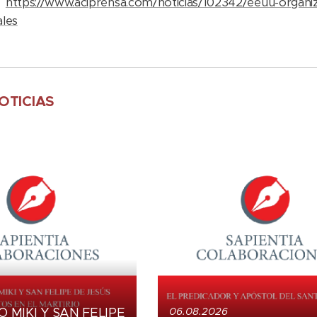
:
https://www.aciprensa.com/noticias/102342/eeuu-organiza
les
OTICIAS
 MIKI Y SAN FELIPE
06.08.2026