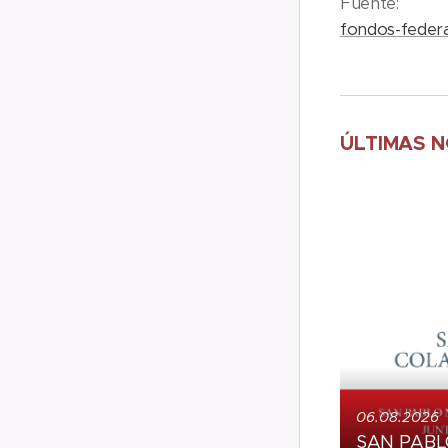
Fuente
fondos-federa
ÚLTIMAS N
06.08.2026
SAN PABLO