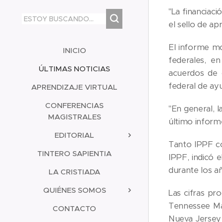
"La financiac
el sello de ap
El informe m
INICIO
federales, e
ÚLTIMAS NOTICIAS
acuerdos de 
federal de ay
APRENDIZAJE VIRTUAL
CONFERENCIAS
"En general, l
MAGISTRALES
último inform
EDITORIAL
Tanto IPPF c
TINTERO SAPIENTIA
IPPF, indicó 
durante los añ
LA CRISTIADA
QUIÉNES SOMOS
Las cifras pr
Tennessee Mar
CONTACTO
Nueva Jersey