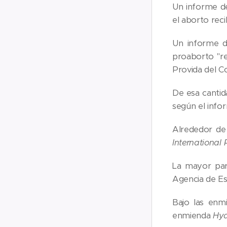
Un informe d
el aborto reci
Un informe d
proaborto "re
Provida del C
De esa cantid
según el info
Alrededor de 
International
La mayor par
Agencia de Es
Bajo las en
enmienda
Hy