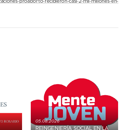
ciones-proaborto-recibieron-casi-2-mil-millones-en-
05.08.2026
REINGENIERÍA SOCIAL EN LA