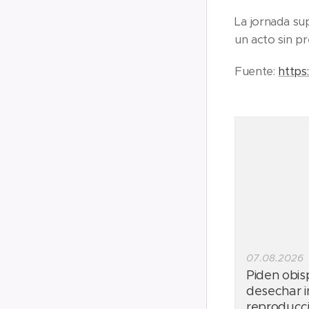
La jornada sup
un acto sin pr
Fuente:
https
07.08.2026
Piden obi
desechar in
reproducci