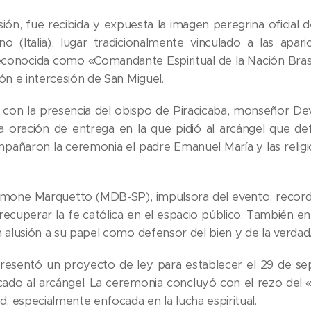
sión, fue recibida y expuesta la imagen peregrina oficial
o (Italia), lugar tradicionalmente vinculado a las apa
conocida como «Comandante Espiritual de la Nación Brasil
ón e intercesión de San Miguel.
 con la presencia del obispo de Piracicaba, monseñor Dev
 oración de entrega en la que pidió al arcángel que defie
pañaron la ceremonia el padre Emanuel María y las religio
imone Marquetto (MDB-SP), impulsora del evento, recordó
recuperar la fe católica en el espacio público. También 
n alusión a su papel como defensor del bien y de la verdad
resentó un proyecto de ley para establecer el 29 de se
cado al arcángel. La ceremonia concluyó con el rezo del 
d, especialmente enfocada en la lucha espiritual.