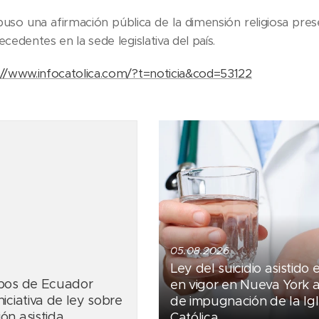
uso una afirmación pública de la dimensión religiosa presen
ecedentes en la sede legislativa del país.
://www.infocatolica.com/?t=noticia&cod=53122
05.08.2026
Ley del suicidio asistido 
spos de Ecuador
en vigor en Nueva York 
iciativa de ley sobre
de impugnación de la Igl
ón asistida
Católica