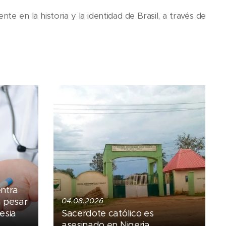
te en la historia y la identidad de Brasil, a través de
entra
a pesar
04.08.2026
esia
Sacerdote católico es
asesinado en Nigeria