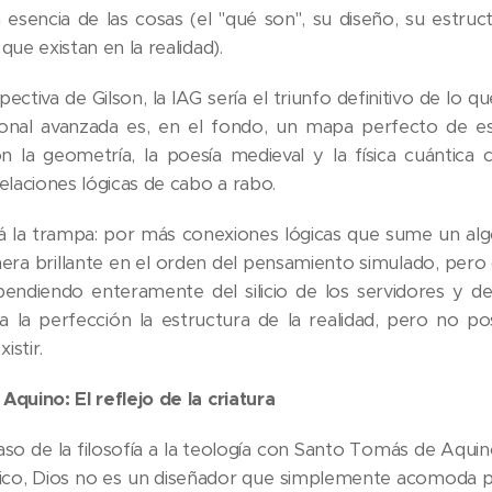
a esencia de las cosas (el "qué son", su diseño, su estru
que existan en la realidad).
ectiva de Gilson, la IAG sería el triunfo definitivo de lo 
onal avanzada es, en el fondo, un mapa perfecto de ese
n la geometría, la poesía medieval y la física cuántic
elaciones lógicas de cabo a rabo.
á la trampa: por más conexiones lógicas que sume un algo
ra brillante en el orden del pensamiento simulado, pero c
pendiendo enteramente del silicio de los servidores y de
a la perfección la estructura de la realidad, pero no p
istir.
Aquino: El reflejo de la criatura
aso de la filosofía a la teología con Santo Tomás de Aqui
co, Dios no es un diseñador que simplemente acomoda pie