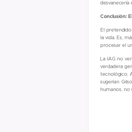
desvanecería 
Conclusión: El
El pretendido 
la vida. Es, m
procesar el u
La IAG no ven
verdadera gen
tecnológico.
sugerían Gil
humanos, no s