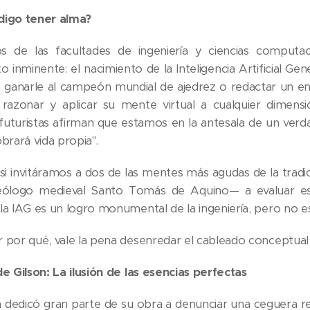
digo tener alma?
los de las facultades de ingeniería y ciencias computa
o inminente: el nacimiento de la Inteligencia Artificial G
a ganarle al campeón mundial de ajedrez o redactar un 
 razonar y aplicar su mente virtual a cualquier dimen
 futuristas afirman que estamos en la antesala de un ver
brará vida propia".
i invitáramos a dos de las mentes más agudas de la tradici
teólogo medieval Santo Tomás de Aquino— a evaluar es
a IAG es un logro monumental de la ingeniería, pero no está
 por qué, vale la pena desenredar el cableado conceptual 
de Gilson: La ilusión de las esencias perfectas
n dedicó gran parte de su obra a denunciar una ceguera re