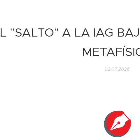
L "SALTO" A LA IAG BA
METAFÍSI
02.07.2026