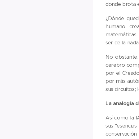
donde brota el
¿Dónde queda
humano, crea
matemáticas p
ser de la nada
No obstante, 
cerebro compl
por el Creado
por más autón
sus circuitos;
La analogía d
Así como la I
sus "esencias
conservación 