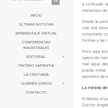
a confundir l
misterioso de 
INICIO
Desde la persp
ÚLTIMAS NOTICIAS
una red neur
APRENDIZAJE VIRTUAL
conectarla co
formas y las r
CONFERENCIAS
MAGISTRALES
Pero aquí est
EDITORIAL
opera de mane
real sigue de
TINTERO SAPIENTIA
puede imitar 
LA CRISTIADA
asombro de ex
QUIÉNES SOMOS
La mirada de 
CONTACTO
Si damos el p
Doctor Angéli