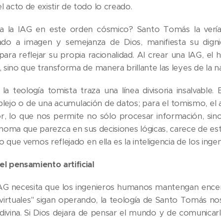
 acto de existir de todo lo creado.
 la IAG en este orden cósmico? Santo Tomás la verí
do a imagen y semejanza de Dios, manifiesta su digni
ara reflejar su propia racionalidad. Al crear una IAG, e
, sino que transforma de manera brillante las leyes de la na
la teología tomista traza una línea divisoria insalvable
ejo o de una acumulación de datos; para el tomismo, el al
r, lo que nos permite no sólo procesar información, sino 
oma que parezca en sus decisiones lógicas, carece de esta 
 lo que vemos reflejado en ella es la inteligencia de los in
el pensamiento artificial
AG necesita que los ingenieros humanos mantengan encend
 virtuales" sigan operando, la teología de Santo Tomás no
divina. Si Dios dejara de pensar el mundo y de comunicarl