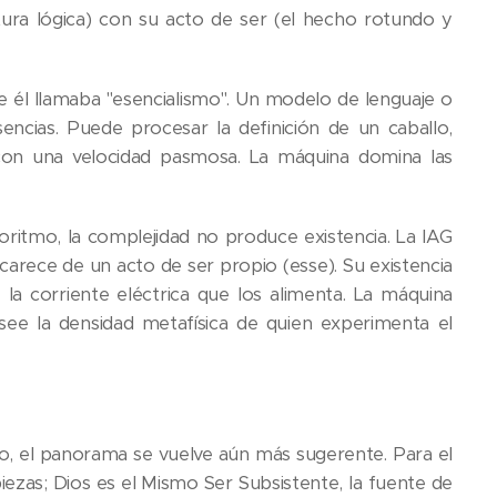
ctura lógica) con su acto de ser (el hecho rotundo y
que él llamaba "esencialismo". Un modelo de lenguaje o
ncias. Puede procesar la definición de un caballo,
a con una velocidad pasmosa. La máquina domina las
ritmo, la complejidad no produce existencia. La IAG
arece de un acto de ser propio (esse). Su existencia
 la corriente eléctrica que los alimenta. La máquina
osee la densidad metafísica de quien experimenta el
no, el panorama se vuelve aún más sugerente. Para el
zas; Dios es el Mismo Ser Subsistente, la fuente de