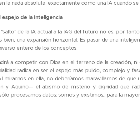
en la nada absoluta, exactamente como una IA cuando se d
 espejo de la inteligencia
"salto" de la IA actual a la IAG del futuro no es, por tant
ás bien, una expansión horizontal. Es pasar de una intelig
niverso entero de los conceptos.
drá a competir con Dios en el terreno de la creación, ni 
ialidad radica en ser el espejo más pulido, complejo y f
 Al mirarnos en ella, no deberíamos maravillarnos de q
son y Aquino— el abismo de misterio y dignidad que rad
ólo procesamos datos: somos y existimos…para la mayor g