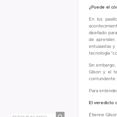
¿Puede el có
En los pasil
acontecimient
diseñado par
de aprender,
entusiastas y
tecnología "co
Sin embargo, s
Gilson y el 
contundente: l
Para entender
El veredicto 
Étienne Gilso