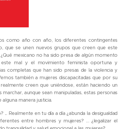
emos como año con año, los diferentes contingentes
ño, que se unen nuevos grupos que creen que este
me ¿Qué mexicano no ha sido presa de algún momento
 este mal y el movimiento feminista oportuna y
lias completas que han sido presas de la violencia y
 Vemos también a mujeres discapacitadas que por su
e realmente creen que uniéndose, están haciendo un
erlas marchar, aunque sean manipuladas, estas personas
 alguna manera justicia.
 ... Realmente en tu día a día ¿abunda la desigualdad
erentes entre hombres y mujeres? … ¿legalizar el
ado tranquilidad y salud emocional a las mujeres?