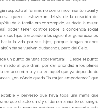
alogía respecto al feminismo como movimiento social y
cesa, quienes estuvieron detrás de la creación del
píritu de la familia era corrompido, es decir, la mujer,
así, poder tener control sobre la conciencia social.
a sus hijos trasciende a las siguientes generaciones.
asta la vida por sus hijos, porque tengan buenos
 algún día se vuelvan ciudadanos, pero del Cielo.
desde un punto de vista sobrenatural … Desde el punto
or miedo al qué dirán, por dar prioridad a los planes
sólo en uno mismo y no en aquél que ya depende de
ntonces, ¿en dónde queda "la mujer empoderada" que
ceptable y perverso que haya toda una mafia que
si no que el acto en sí y el derramamiento de sangre
ad que en esta marcha próxima se haga presente esta