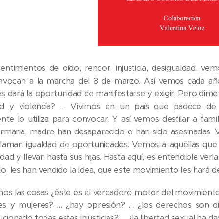
ntimientos de oído, rencor, injusticia, desigualdad, v
onvocan a la marcha del 8 de marzo. Así vemos cada a
s dará la oportunidad de manifestarse y exigir. Pero di
ad y violencia? … Vivimos en un país que padece de
nte lo utiliza para convocar. Y así vemos desfilar a fami
hermana, madre han desaparecido o han sido asesinadas.
eclaman igualdad de oportunidades. Vemos a aquéllas qu
edad y llevan hasta sus hijas. Hasta aquí, es entendible v
o, les han vendido la idea, que este movimiento les hará de
mos las cosas ¿éste es el verdadero motor del movimiento?
s y mujeres? … ¿hay opresión? … ¿los derechos son dif
cionado todas estas injusticias? … ¿la libertad sexual ha d