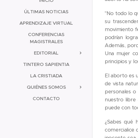
INICIO
ÚLTIMAS NOTICIAS
"No todo lo q
su trascenden
APRENDIZAJE VIRTUAL
movimiento fem
CONFERENCIAS
podrían logra
MAGISTRALES
Además, porqu
EDITORIAL
Una mujer co
principios y l
TINTERO SAPIENTIA
El aborto es 
LA CRISTIADA
de vista natu
QUIÉNES SOMOS
personales o
CONTACTO
nuestro libre
puede con to
¿Sabes qué h
comercialice 
inocente sea 