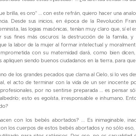
ue brilla, es oro" … con este refrán, quiero hacer una an
cia. Desde sus inicios, en época de la Revolución Fran
inista, las logias masónicas, tenían muy claro que, sí el es
r sus fines más oscuros: la destrucción de la familia, y 
e la labor de la mujer al formar intelectual y moralmente 
mprometida con su maternidad dará, como bien dicen, h
os apliquen siendo buenos ciudadanos en la tierra, para que
uno de los grandes pecados que clama al Cielo, si lo ves 
ral, el acto de terminar con la vida de un ser inocente p
 profesionales, por no sentirse preparada … es pensar 
 albedrío; esto es egoísta, irresponsable e inhumano. E
do?
acen con los bebés abortados? … Es inimaginable, ina
con los cuerpos de estos bebés abortados y no sólo eso, 
utilizado para ritos satánicos. Por eso, no es casualid