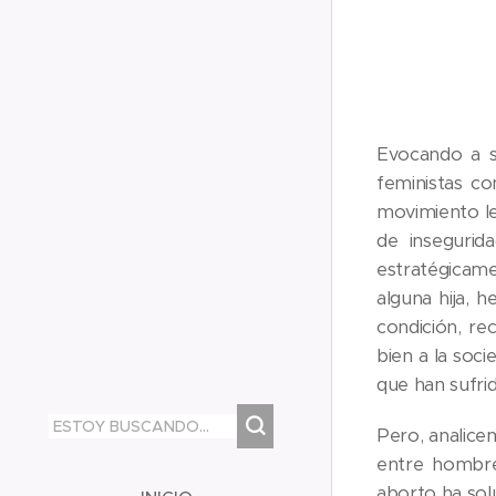
Evocando a se
feministas c
movimiento le
de insegurid
estratégicame
alguna hija, 
condición, r
bien a la soci
que han sufrid
Pero, analice
entre hombre
aborto ha solu