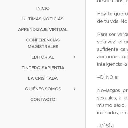
desde niños, c
INICIO
Hoy te quiero 
ÚLTIMAS NOTICIAS
de tu vida. No
APRENDIZAJE VIRTUAL
Para ser verda
CONFERENCIAS
sola vez" el c
MAGISTRALES
suficiente ca
adicciones n
EDITORIAL
inteligencia: l
TINTERO SAPIENTIA
–DÍ NO a:
LA CRISTIADA
QUIÉNES SOMOS
Noviazgos pre
sexuales, a l
CONTACTO
mismo sexo, a
indebidos, etc.,
–DÍ SÍ a: