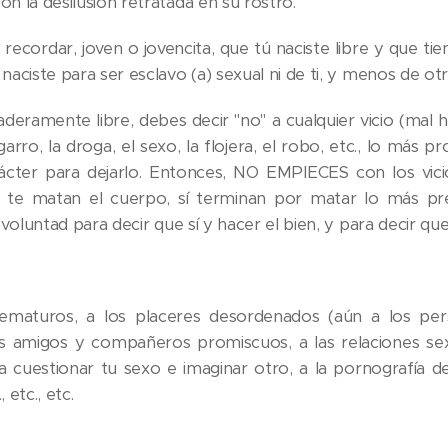
on la desilusión retratada en su rostro.
recordar, joven o jovencita, que tú naciste libre y que ti
 naciste para ser esclavo (a) sexual ni de ti, y menos de otr
deramente libre, debes decir "no" a cualquier vicio (mal h
igarro, la droga, el sexo, la flojera, el robo, etc., lo más
rácter para dejarlo. Entonces, NO EMPIECES con los vici
o te matan el cuerpo, sí terminan por matar lo más p
a voluntad para decir que sí y hacer el bien, y para decir que
maturos, a los placeres desordenados (aún a los persona
os amigos y compañeros promiscuos, a las relaciones sex
 cuestionar tu sexo e imaginar otro, a la pornografía de
 etc., etc.