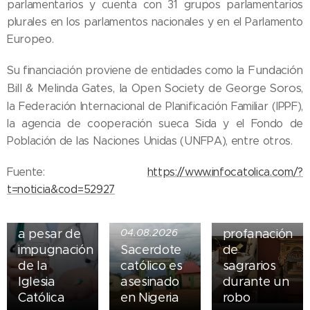
parlamentarios y cuenta con 31 grupos parlamentarios
plurales en los parlamentos nacionales y en el Parlamento
Europeo.
Fundación
Su financiación proviene de entidades como la
Bill & Melinda Gates, la Open Society de George Soros
,
la Federación Internacional de Planificación Familiar (IPPF),
05.08.2026
la agencia de cooperación sueca Sida y el Fondo de
Ley del
Población de las Naciones Unidas (UNFPA), entre otros.
suicidio
asistido
04.08.2026
Fuente:
https://www.infocatolica.com/?
entra en
Iglesia de
t=noticia&cod=52927
vigor en
Madrid
Nueva York
sufre
a pesar de
04.08.2026
profanación
impugnación
Sacerdote
de
de la
católico es
sagrarios
Iglesia
asesinado
durante un
Católica
en Nigeria
robo