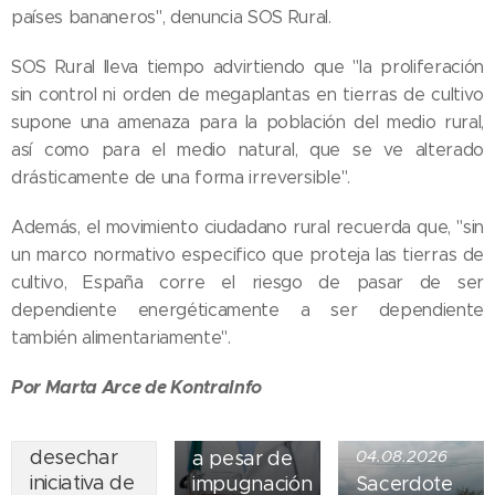
países bananeros", denuncia SOS Rural.
SOS Rural lleva tiempo advirtiendo que "la proliferación
sin control ni orden de megaplantas en tierras de cultivo
supone una amenaza para la población del medio rural,
así como para el medio natural, que se ve alterado
drásticamente de una forma irreversible".
Además, el movimiento ciudadano rural recuerda que, "sin
un marco normativo especifico que proteja las tierras de
05.08.2026
cultivo, España corre el riesgo de pasar de ser
Ley del
dependiente energéticamente a ser dependiente
suicidio
también alimentariamente".
07.08.2026
asistido
Piden
entra en
Por Marta Arce de KontraInfo
obispos de
vigor en
Ecuador
Nueva York
desechar
a pesar de
04.08.2026
iniciativa de
impugnación
Sacerdote