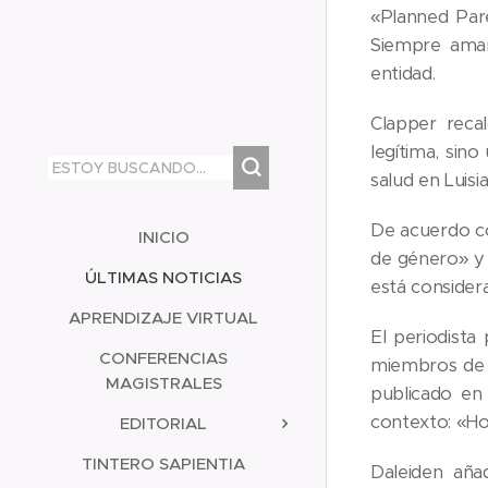
«Planned Pare
Siempre amar
entidad.
Clapper reca
legítima, sin
salud en Luis
De acuerdo co
INICIO
de género» y 
ÚLTIMAS NOTICIAS
está consider
APRENDIZAJE VIRTUAL
El periodista
CONFERENCIAS
miembros de P
MAGISTRALES
publicado en 
contexto: «Hoy
EDITORIAL
TINTERO SAPIENTIA
Daleiden aña