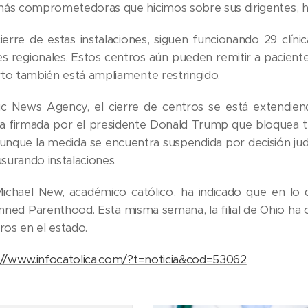
ás comprometedoras que hicimos sobre sus dirigentes, h
ierre de estas instalaciones, siguen funcionando 29 clí
es regionales. Estos centros aún pueden remitir a paciente
to también está ampliamente restringido.
ic News Agency, el cierre de centros se está extendien
a firmada por el presidente Donald Trump que bloquea t
unque la medida se encuentra suspendida por decisión jud
usurando instalaciones.
Michael New, académico católico, ha indicado que en lo
lanned Parenthood. Esta misma semana, la filial de Ohio ha
tros en el estado.
://www.infocatolica.com/?t=noticia&cod=53062