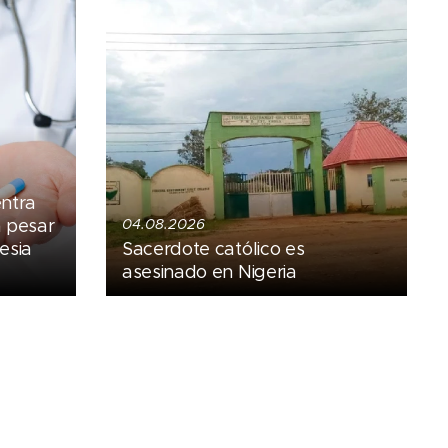
entra
a pesar
04.08.2026
esia
Sacerdote católico es
asesinado en Nigeria