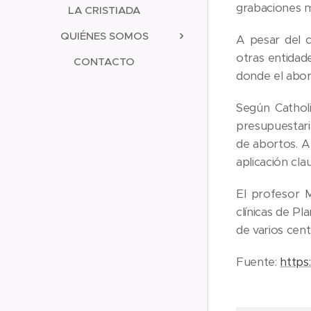
grabaciones m
LA CRISTIADA
QUIÉNES SOMOS
A pesar del c
otras entidad
CONTACTO
donde el abor
Según Cathol
presupuestari
de abortos. A
aplicación cla
El profesor 
clínicas de P
de varios cen
Fuente:
https