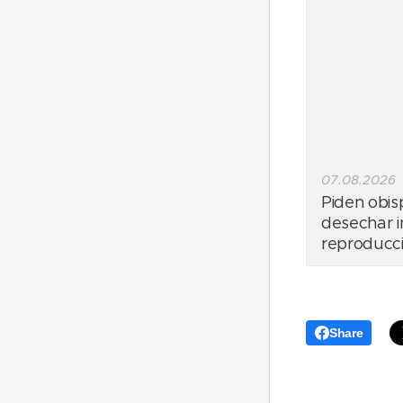
07.08.2026
Piden obi
desechar in
reproducci
Share