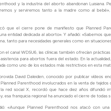
nthood y la industria del aborto abandonan Luisiana. P
emos y serviremos tanto a la madre como al bebé», de
lcó que el cierre pone de manifiesto que Planned Pare
o una entidad dedicada al aborto». Y añadió: «Sabemos que
iana, tanto para necesidades generales como en situacione
n el canal WDSU6, las clínicas también ofrecían práctica
asistencia para abortos fuera del estado. En la actualida
ada como uno de los estados más restrictivos en esta mate
 provida David Daleiden, conocido por publicar vídeos 
lanned Parenthood involucrados en la venta de tejidos d
la red social X, recordó que hace diez años difundió i
, esa franquicia regional ha anunciado el cierre de todas sus
dió: «Aunque Planned Parenthood nos atacó con una gue