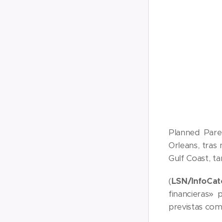
Planned Paren
Orleans, tras
Gulf Coast, t
(
LSN/InfoCató
financieras»
previstas como