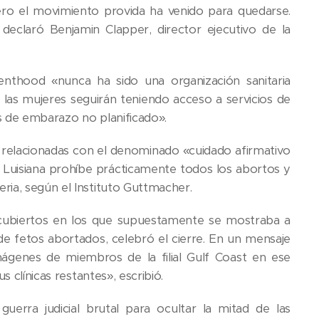
ero el movimiento provida ha venido para quedarse.
claró Benjamin Clapper, director ejecutivo de la
nthood «nunca ha sido una organización sanitaria
 las mujeres seguirán teniendo acceso a servicios de
s de embarazo no planificado».
s relacionadas con el denominado «cuidado afirmativo
d, Luisiana prohíbe prácticamente todos los abortos y
ria, según el Instituto Guttmacher.
encubiertos en los que supuestamente se mostraba a
e fetos abortados, celebró el cierre. En un mensaje
mágenes de miembros de la filial Gulf Coast en ese
 clínicas restantes», escribió.
rra judicial brutal para ocultar la mitad de las