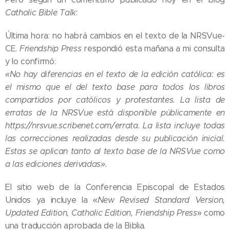
Catholic Bible Talk
:
Última hora: no habrá cambios en el texto de la NRSVue-
CE.
Friendship Press
respondió esta mañana a mi consulta
y lo confirmó:
«No hay diferencias en el texto de la edición católica: es
el mismo que el del texto base para todos los libros
compartidos por católicos y protestantes. La lista de
erratas de la NRSVue está disponible públicamente en
https://nrsvue.scribenet.com/errata. La lista incluye todas
las correcciones realizadas desde su publicación inicial.
Estas se aplican tanto al texto base de la NRSVue como
a las ediciones derivadas».
El sitio web de la Conferencia Episcopal de Estados
05.08.2026
Unidos ya incluye la «
New Revised Standard Version,
Ley del
Updated Edition, Catholic Edition, Friendship Press
» como
suicidio
una traducción aprobada de la Biblia.