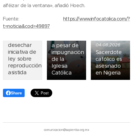
Ley del
alféizar de la ventana», añadió Hoech.
suicidio
07.08.2026
asistido
Fuente:
https://www.infocatolica.com/?
Piden
entra en
t=noticia&cod=49897
obispos de
vigor en
Ecuador
Nueva York
desechar
a pesar de
04.08.2026
iniciativa de
impugnación
Sacerdote
ley sobre
de la
católico es
reproducción
Iglesia
asesinado
asistida
Católica
en Nigeria
Share
comunicacion@sapientia.org.mx