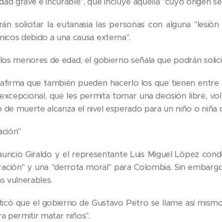
ad grave e incurable", que incluye aquella "cuyo origen 
n solicitar la eutanasia las personas con alguna "lesión
nicos debido a una causa externa".
los menores de edad, el gobierno señala que podrán solicita
afirma que también pueden hacerlo los que tienen entre 6
 excepcional, que les permita tomar una decisión libre, v
 de muerte alcanza el nivel esperado para un niño o niña 
ación"
uricio Giraldo y el representante Luis Miguel López cond
ración" y una "derrota moral" para Colombia. Sin embarg
s vulnerables.
iticó que el gobierno de Gustavo Petro se llame así mismo
a permitir matar niños".