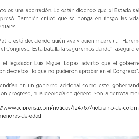
te es una aberración. Le están diciendo que el Estado 
xpresó. También criticó que se ponga en riesgo las vid
ntales.
Petro está decidiendo quién vive y quién muere (…). Haremo
n el Congreso. Esta batalla la seguiremos dando", aseguró e
 el legislador Luis Miguel López advirtió que el gobier
n decretos "lo que no pudieron aprobar en el Congreso".
endrían en un gobierno adicional como este, gobernando
on progreso, ni la ideología de género. Son la derrota mor
://www.aciprensa.com/noticias/124767/gobierno-de-colomb
-menores-de-edad