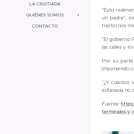
LA CRISTIADA
"Esto realmen
QUIÉNES SOMOS
un padre", e
trastornos me
CONTACTO
"El gobierno 
las calles y e
Por su parte,
imponiendo co
"¿Y cuántos v
eutanasia no s
Fuente:
https
terminales-y