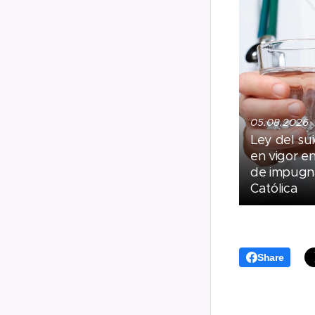
05.08.2026
Ley del sui
en vigor e
de impugna
Católica
Share