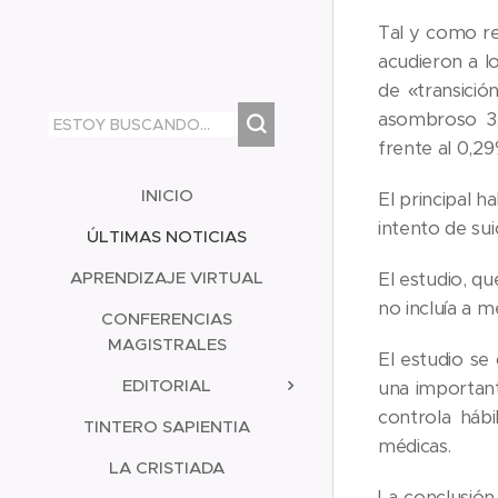
Tal y como re
acudieron a l
de «transició
asombroso 3,4
frente al 0,2
INICIO
El principal h
intento de sui
ÚLTIMAS NOTICIAS
APRENDIZAJE VIRTUAL
El estudio, qu
no incluía a m
CONFERENCIAS
MAGISTRALES
El estudio se
EDITORIAL
una important
controla háb
TINTERO SAPIENTIA
médicas.
LA CRISTIADA
La conclusión 