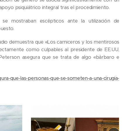
apoyo psiquiátrico integral tras el procedimiento.
 se mostraban escépticos ante la utilización de
puesto.
dio demuestra que «Los carniceros y los mentirosos
rectamente como culpables al presidente de EE.UU,
. Peterson asegura que se trata de algo «bárbaro e
gura-que-las-personas-que-se-someten-a-una-cirugia-