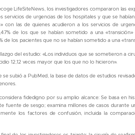
coge LifeSiteNews, los investigadores compararon las exp
os servicios de urgencias de los hospitales y que se habí
n» con las de quienes acudieron a los servicios de urgen
7% de los que se habían sometido a una «transición» qu
9% de los pacientes que no se habían sometido a una «trans
allazgo del estudio: «Los individuos que se sometieron a ci
cidio 12,12 veces mayor que los que no lo hicieron».
e se subió a PubMed, la base de datos de estudios revisado
enores.
 considera fidedigno por su amplio alcance: Se basa en hi
e fuente de sesgo; examina millones de casos durante un
ilmente los factores de confusión, incluida la compara
final de los investigadores es tajante: la cirugía de reaf