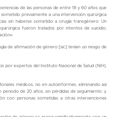
eriencias de las personas de entre 18 y 60 años que
an sometido previamente a una intervención quirúrgica
cias sin haberse sometido a cirugía transgénero: Un
irúrgica fueron tratados por intentos de suicidio,
ición».
rugía de afirmación de género [sic] tenían un riesgo de
s por expertos del Instituto Nacional de Salud (NIH),
storiales médicos, no en autoinformes, eliminando así
 periodo de 20 años, sin pérdidas de seguimiento; y
ción con personas sometidas a otras intervenciones
irmación de género se asocia significativamente con un