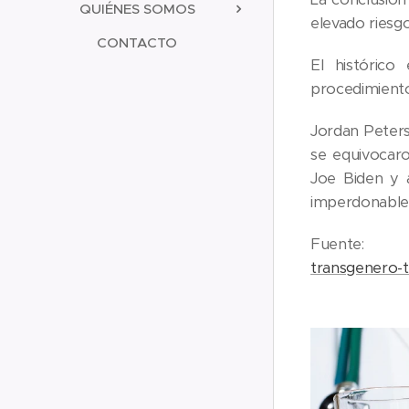
QUIÉNES SOMOS
elevado riesgo
CONTACTO
El histórico
procedimientos
Jordan Peters
se equivocar
Joe Biden y a
imperdonable
Fuent
transgenero-t