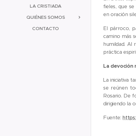
LA CRISTIADA
fieles, que s
en oración si
QUIÉNES SOMOS
El párroco, p
CONTACTO
camino más seg
humildad. Al 
práctica espir
La devoción m
La iniciativa 
se reúnen tod
Rosario. De f
dirigiendo la 
Fuente:
https