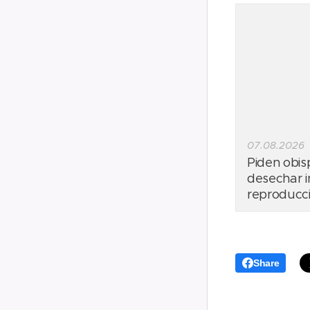
07.08.2026
Piden obi
desechar in
reproducci
Share