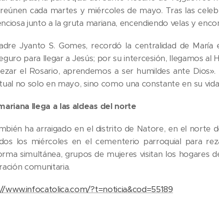
e reúnen cada martes y miércoles de mayo. Tras las cele
lenciosa junto a la gruta mariana, encendiendo velas y enc
adre Jyanto S. Gomes, recordó la centralidad de María en
uro para llegar a Jesús; por su intercesión, llegamos al H
rezar el Rosario, aprendemos a ser humildes ante Dios». 
itual no solo en mayo, sino como una constante en su vida 
ariana llega a las aldeas del norte
también ha arraigado en el distrito de Natore, en el norte
os los miércoles en el cementerio parroquial para reza
orma simultánea, grupos de mujeres visitan los hogares de
oración comunitaria.
://www.infocatolica.com/?t=noticia&cod=55189