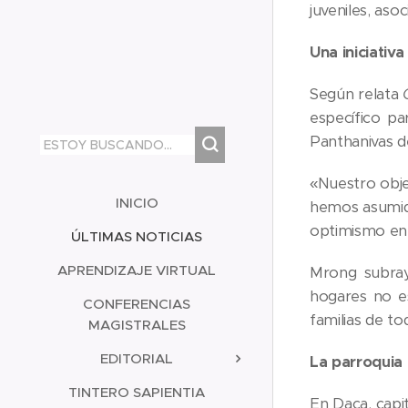
juveniles, aso
Una iniciativa
Según relata
específico pa
Panthanivas de
«Nuestro obje
INICIO
hemos asumido
optimismo en l
ÚLTIMAS NOTICIAS
APRENDIZAJE VIRTUAL
Mrong subray
hogares no es
CONFERENCIAS
familias de t
MAGISTRALES
EDITORIAL
La parroquia
TINTERO SAPIENTIA
En Daca, capit