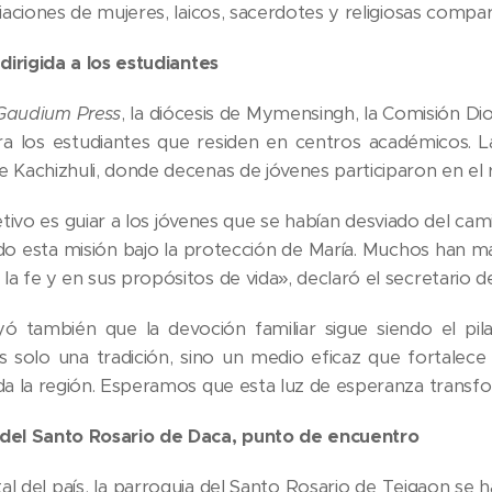
ciaciones de mujeres, laicos, sacerdotes y religiosas compa
 dirigida a los estudiantes
Gaudium Press
, la diócesis de Mymensingh, la Comisión 
ra los estudiantes que residen en centros académicos. La
 Kachizhuli, donde decenas de jóvenes participaron en el r
tivo es guiar a los jóvenes que se habían desviado del cam
 esta misión bajo la protección de María. Muchos han ma
a fe y en sus propósitos de vida», declaró el secretario d
ó también que la devoción familiar sigue siendo el pil
 solo una tradición, sino un medio eficaz que fortalece l
oda la región. Esperamos que esta luz de esperanza transf
 del Santo Rosario de Daca, punto de encuentro
al del país, la parroquia del Santo Rosario de Tejgaon se 