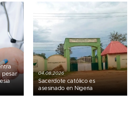
entra
a pesar
04.08.2026
esia
Sacerdote católico es
asesinado en Nigeria