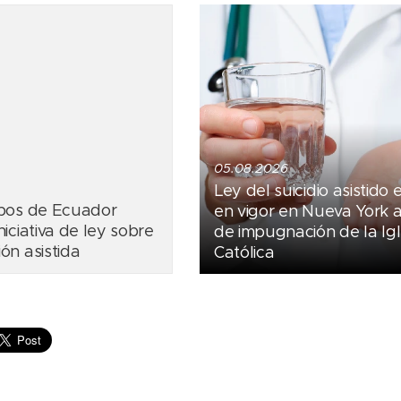
05.08.2026
Ley del suicidio asistido 
spos de Ecuador
en vigor en Nueva York 
iciativa de ley sobre
de impugnación de la Igl
ón asistida
Católica