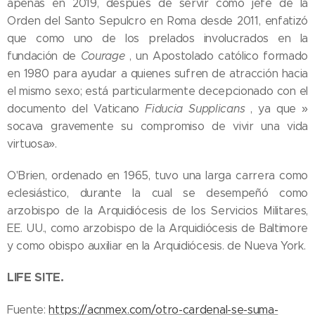
apenas en 2019, después de servir como jefe de la
Orden del Santo Sepulcro en Roma desde 2011, enfatizó
que como uno de los prelados involucrados en la
fundación de
Courage
, un Apostolado católico formado
en 1980 para ayudar a quienes sufren de atracción hacia
el mismo sexo; está particularmente decepcionado con el
documento del Vaticano
Fiducia Supplicans
, ya que »
socava gravemente su compromiso de vivir una vida
virtuosa».
O'Brien, ordenado en 1965, tuvo una larga carrera como
eclesiástico, durante la cual se desempeñó como
arzobispo de la Arquidiócesis de los Servicios Militares,
EE. UU., como arzobispo de la Arquidiócesis de Baltimore
y como obispo auxiliar en la Arquidiócesis. de Nueva York.
05.08.2026
Ley del
LIFE SITE.
suicidio
07.08.2026
asistido
Fuente:
https://acnmex.com/otro-cardenal-se-suma-