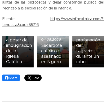
05.08.2026
juntas de las bibliotecas y dejar constancia pública del
Ley del
rechazo a la sexualización de la infancia.
suicidio
asistido
04.08.2026
Fuente:
https://www.infocatolica.com/?
entra en
Iglesia de
t=noticia&cod=55216
vigor en
Madrid
Nueva York
sufre
a pesar de
04.08.2026
profanación
impugnación
Sacerdote
de
de la
católico es
sagrarios
Iglesia
asesinado
durante un
Católica
en Nigeria
robo
Share