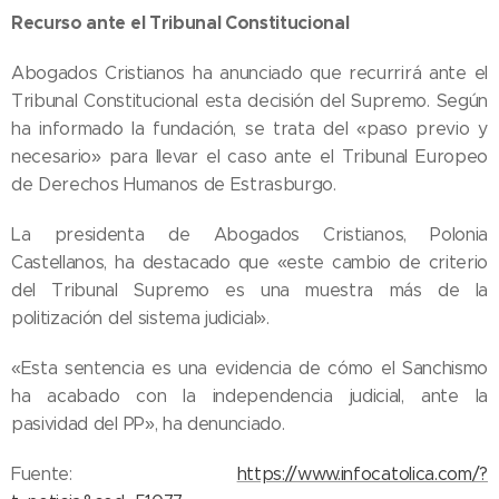
Recurso ante el Tribunal Constitucional
Abogados Cristianos ha anunciado que recurrirá ante el
Tribunal Constitucional esta decisión del Supremo. Según
ha informado la fundación, se trata del «paso previo y
necesario» para llevar el caso ante el Tribunal Europeo
de Derechos Humanos de Estrasburgo.
La presidenta de Abogados Cristianos, Polonia
Castellanos, ha destacado que «este cambio de criterio
del Tribunal Supremo es una muestra más de la
politización del sistema judicial».
«Esta sentencia es una evidencia de cómo el Sanchismo
05.08.2026
ha acabado con la independencia judicial, ante la
Ley del
pasividad del PP», ha denunciado.
suicidio
asistido
04.08.2026
Fuente:
https://www.infocatolica.com/?
entra en
Iglesia de