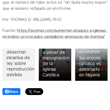
que el número de tales actos es "sin duda mucho mayor"
que el número reflejado en el informe.
05.08.2026
Ley del
Por THOMAS D. WILLIAMS, PH.D.
suicidio
07.08.2026
asistido
Fuente:
https://acnmex.com/aumentan-ataques-a-iglesias-
Piden
entra en
incendios-provocados-vandalismo-amenazas-de-bomba/
obispos de
vigor en
Ecuador
Nueva York
desechar
a pesar de
04.08.2026
iniciativa de
impugnación
Sacerdote
ley sobre
de la
católico es
reproducción
Iglesia
asesinado
asistida
Católica
en Nigeria
Share