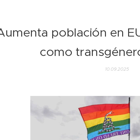
Aumenta población en EU 
como transgénero
10.09.2025