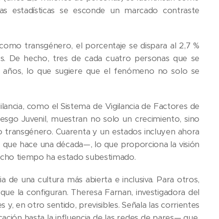
las estadísticas se esconde un marcado contraste
 como transgénero, el porcentaje se dispara al 2,7 %
es. De hecho, tres de cada cuatro personas que se
 años, lo que sugiere que el fenómeno no solo se
gilancia, como el Sistema de Vigilancia de Factores de
sgo Juvenil, muestran no solo un crecimiento, sino
o transgénero. Cuarenta y un estados incluyen ahora
que hace una década—, lo que proporciona la visión
ucho tiempo ha estado subestimado.
 de una cultura más abierta e inclusiva. Para otros,
que la configuran. Theresa Farnan, investigadora del
 y, en otro sentido, previsibles. Señala las corrientes
ción hasta la influencia de las redes de pares— que,