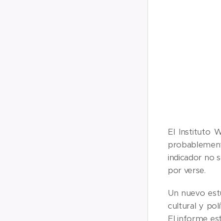
El Instituto 
probablement
indicador no 
por verse.
Un nuevo estu
cultural y po
El informe es