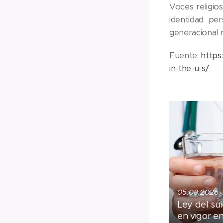
Voces religio
identidad per
generacional 
Fuente:
https
in-the-u-s/
05.08.2026
Ley del sui
en vigor e