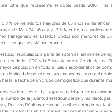
 una cifra que representa el doble desde 2016. Tras 
el 0,3 % de los adultos mayores de 65 años se identifican
rsonas de 18 a 24 años y al 3,3 % entre los adolescent
como transgénero en Estados Unidos son menores de 35
ble, sino que se está acelerando.
estudio, recopilados a partir de sistemas nacionales de vi
tuales de los CDC y la Encuesta sobre Conductas de Rie
ayor disposición en todo el país a autoidentificarse com
re identidad de género en sus encuestas —más del doble 
 hasta la fecha de un grupo demográfico que durante m
observadores, estos hallazgos se celebran como evidencia
 el rumbo de la juventud estadounidense y las ideologías 
a y Políticas Públicas, describe las cifras como impactantes
esde los cambios en los medios de comunicación y la educa