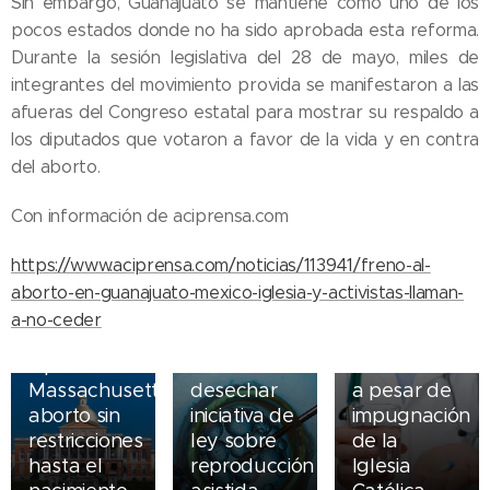
Sin embargo, Guanajuato se mantiene como uno de los
pocos estados donde no ha sido aprobada esta reforma.
Durante la sesión legislativa del 28 de mayo, miles de
integrantes del movimiento provida se manifestaron a las
afueras del Congreso estatal para mostrar su respaldo a
los diputados que votaron a favor de la vida y en contra
del aborto.
05.08.2026
Con información de aciprensa.com
Ley del
suicidio
https://www.aciprensa.com/noticias/113941/freno-al-
07.08.2026
asistido
aborto-en-guanajuato-mexico-iglesia-y-activistas-llaman-
Piden
entra en
a-no-ceder
10.08.2026
obispos de
vigor en
Aprueba
Ecuador
Nueva York
Massachusetts
desechar
a pesar de
aborto sin
iniciativa de
impugnación
restricciones
ley sobre
de la
hasta el
reproducción
Iglesia