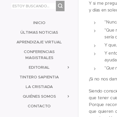
Y si me pregu
y días en sole
"Nunca
INICIO
"Que 
ÚLTIMAS NOTICIAS
sería 
APRENDIZAJE VIRTUAL
Y que
CONFERENCIAS
Y ento
MAGISTRALES
ayuda 
EDITORIAL
"
Que 
TINTERO SAPIENTIA
¡Si no nos da
LA CRISTIADA
Siendo consci
QUIÉNES SOMOS
que tener cui
Porque record
CONTACTO
que quieren d