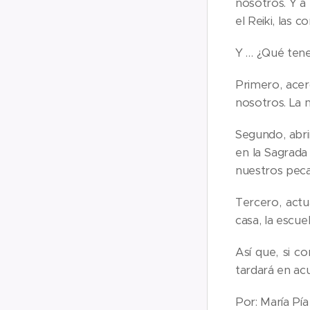
nosotros. Y a
el Reiki, las c
Y … ¿Qué tene
Primero, acer
nosotros. La m
Segundo, abri
en la Sagrada
nuestros peca
Tercero, act
casa, la escuel
Así que, si c
tardará en ac
Por: María Pía