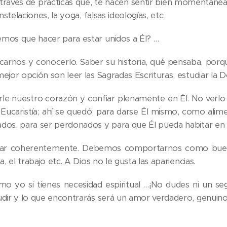
 través de prácticas que, te hacen sentir bien momentánea
onstelaciones, la yoga, falsas ideologías, etc.
mos que hacer para estar unidos a Él? …
carnos y conocerlo. Saber su historia, qué pensaba, porq
ejor opción son leer las Sagradas Escrituras, estudiar la Doc
rle nuestro corazón y confiar plenamente en Él. No verl
 Eucaristía; ahí se quedó, para darse Él mismo, como ali
dos, para ser perdonados y para que Él pueda habitar en 
uar coherentemente. Debemos comportarnos como buenos
a, el trabajo etc. A Dios no le gusta las apariencias.
omo yo si tienes necesidad espiritual …¡No dudes ni un s
udir y lo que encontrarás será un amor verdadero, genuino