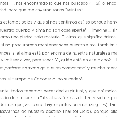
ntas … ¿has encontrado lo que has buscado? … Sí, lo enco
dad, para que me cayeran varios "veintes":
 estamos solos y que si nos sentimos así, es porque hemo
nuestro cuerpo y alma no son cosa aparte" … Imagina … si
como una piedra, sólo materia. El alma, que significa ánima
, si no procuramos mantener sana nuestra alma, también 
nces, si el alma está por encima de nuestra naturaleza ma
y voltear a ver, para sanar. Y ¿quién está en ese plano? …
no podemos amar algo que no conocemos
" y mucho menos
mos el tiempo de Conocerlo, no sucederá!
ente, todos tenemos necesidad espiritual, y que ahí radica
dado de no caer en "atractivas formas de tener vida espi
emos que, así como hay espíritus buenos (ángeles), tamb
esviarnos de nuestro destino final (el Cielo), porque el