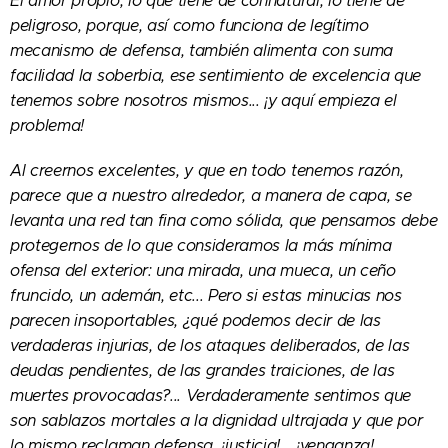
El amor propio, lo que tiene de connatural, lo tiene de
peligroso, porque, así como funciona de legítimo
mecanismo de defensa, también alimenta con suma
facilidad la soberbia, ese sentimiento de excelencia que
tenemos sobre nosotros mismos... ¡y aquí empieza el
problema!
Al creernos excelentes, y que en todo tenemos razón,
parece que a nuestro alrededor, a manera de capa, se
levanta una red tan fina como sólida, que pensamos debe
protegernos de lo que consideramos la más mínima
ofensa del exterior: una mirada, una mueca, un ceño
fruncido, un ademán, etc... Pero si estas minucias nos
parecen insoportables, ¿qué podemos decir de las
verdaderas injurias, de los ataques deliberados, de las
deudas pendientes, de las grandes traiciones, de las
muertes provocadas?... Verdaderamente sentimos que
son sablazos mortales a la dignidad ultrajada y que por
lo mismo reclaman defensa, ¡justicia!... ¡venganza!