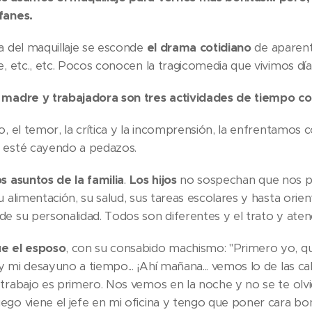
fanes.
a del maquillaje se esconde
el drama cotidiano
de aparent
e, etc., etc. Pocos conocen la tragicomedia que vivimos día 
 madre y trabajadora son tres actividades de tiempo co
o, el temor, la crítica y la incomprensión, la enfrentamos 
 esté cayendo a pedazos.
s asuntos de la familia
.
Los hijos
no sospechan que nos pa
u alimentación, su salud, sus tareas escolares y hasta orie
e su personalidad. Todos son diferentes y el trato y aten
e el esposo
, con su consabido machismo: "Primero yo, que
 mi desayuno a tiempo... ¡Ahí mañana... vemos lo de las c
 trabajo es primero. Nos vemos en la noche y no se te olvi
ego viene el jefe en mi oficina y tengo que poner cara bon