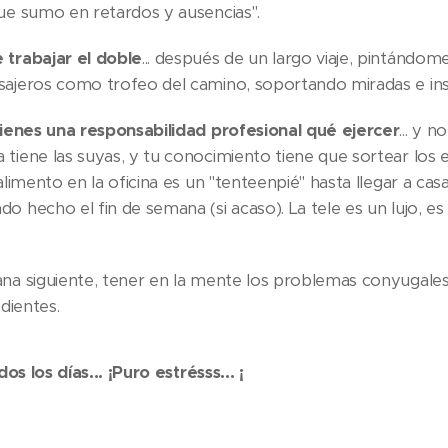
que sumo en retardos y ausencias".
 trabajar el doble
... después de un largo viaje, pintándom
sajeros como trofeo del camino, soportando miradas e in
 tienes una responsabilidad profesional qué ejercer
... y 
tiene las suyas, y tu conocimiento tiene que sortear los e
 alimento en la oficina es un "tenteenpié" hasta llegar a cas
o hecho el fin de semana (si acaso). La tele es un lujo, 
na siguiente, tener en la mente los problemas conyugales, l
 dientes.
odos los días... ¡Puro estrésss... ¡