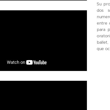
Su pro
dos s
numer
entre 
para p
orator
ballet
que oc