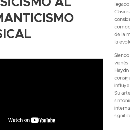
SICISMO AL
legado
Clasici
ANTICISMO
consid
compos
SICAL
de la m
la evol
Siendo
vienés
Haydn 
consig
influye
Su art
sinfoní
interna
signifi