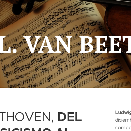
L. VAN BE
DEL
THOVEN,
Ludwi
diciem
compos