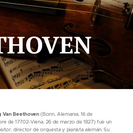
ETHOVEN
g Van Beethoven
​ (Bonn, Alemania, 16 de
bre de 17702​-Viena, 26 de marzo de 1827) fue un
itor, director de orquesta y pianista alemán. Su