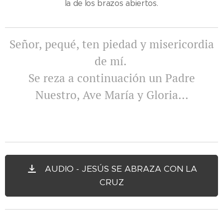
la de los brazos abiertos.
Señor, pequé, ten piedad y misericordia
de mí.
Se reza a continuación un Padre
Nuestro, Ave María y Gloria...
AUDIO - JESÚS SE ABRAZA CON LA
CRUZ