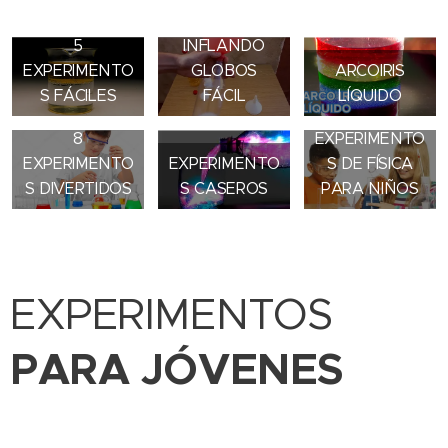
5
INFLANDO
EXPERIMENTO
GLOBOS
ARCOIRIS
S FÁCILES
FÁCIL
LÍQUIDO
6
8
EXPERIMENTO
EXPERIMENTO
EXPERIMENTO
S DE FÍSICA
S DIVERTIDOS
S CASEROS
PARA NIÑOS
EXPERIMENTOS
PARA JÓVENES