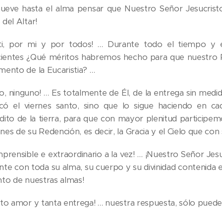
eve hasta el alma pensar que Nuestro Señor Jesucristo 
del Altar!
ti, por mi y por todos! … Durante todo el tiempo y
icientes ¿Qué méritos habremos hecho para que nuestro 
mento de la Eucaristia? …
to, ninguno! … Es totalmente de Él, de la entrega sin me
ficó el viernes santo, sino que lo sigue haciendo en c
dito de la tierra, para que con mayor plenitud participe
es de su Redención, es decir, la Gracia y el Cielo que con 
mprensible e extraordinario a la vez! … ¡Nuestro Señor Je
nte con toda su alma, su cuerpo y su divinidad contenida en
nto de nuestras almas!
nto amor y tanta entrega! … nuestra respuesta, sólo puede