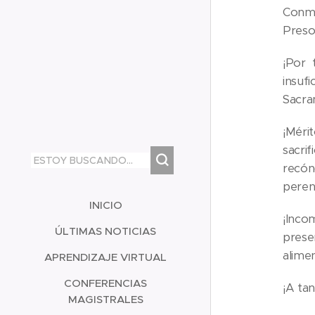
Conmu
Preso 
¡Por 
insuf
Sacra
¡Méri
sacri
recón
perenn
INICIO
¡Inco
ÚLTIMAS NOTICIAS
prese
alime
APRENDIZAJE VIRTUAL
CONFERENCIAS
¡A ta
MAGISTRALES