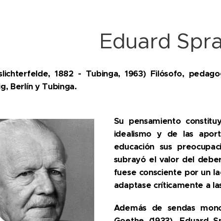
Eduard Spr
slichterfelde, 1882 - Tubinga, 1963) Filósofo, peda
ig, Berlín y Tubinga.
Su pensamiento constituye
idealismo y de las aport
educación sus preocupa
subrayó el valor del debe
fuese consciente por un la
adaptase críticamente a las
Además de sendas monog
Goethe (1933), Eduard Sp