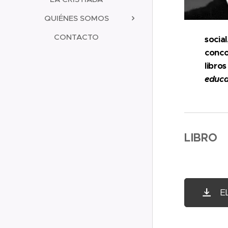
QUIÉNES SOMOS
CONTACTO
socia
conco
libr
educa
LIBRO
E