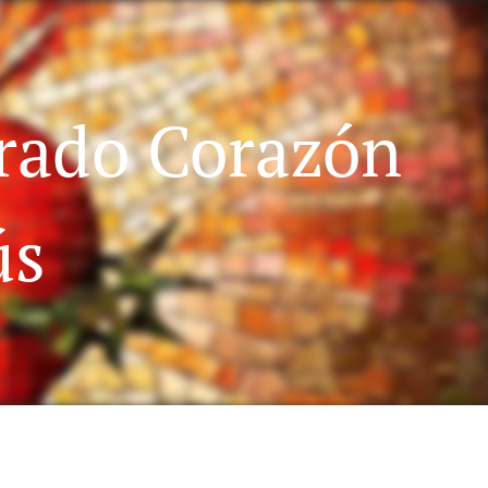
grado Corazón
ús