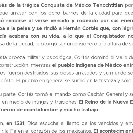
és de la trágica Conquista de México Tenochtitlan
por 
que arrasar con los ocho barrios de la ciudad para que,
ió rendirse al verse vencido y rodeado por sus enem
ba a la pelea y se rindió a Hernán Cortés que, con lá
día acabara con su vida, a lo que el Conquistador n
a de la ciudad, le otorgó ser un prisionero a la altura de s
sta proeza militar y psicológica, Cortés dominó el Vall
construcción, mientras
el pueblo indígena de México ent
os fueron destruidos, sus dioses arrasados y su mundo se 
pólito. El pueblo en general se sumió en la tristeza y sólo
u parte, Cortés tomó el mando como Capitán General y se 
 en medio de intrigas y traiciones.
El Reino de la Nueva E
fueron de incertidumbre y mucho trabajo.
in,
en 1531
, Dios escucha el llanto de los vencidos y en
dir la Fe en el corazón de los mexicanos.
El acontecimien