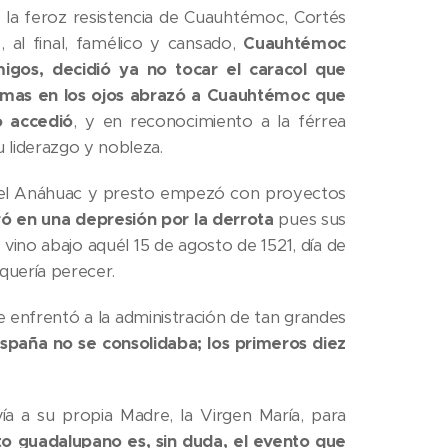
la feroz resistencia de Cuauhtémoc, Cortés
 al final, famélico y cansado,
Cuauhtémoc
igos, decidió ya no tocar el caracol que
grimas en los ojos abrazó a Cuauhtémoc que
o accedió
, y en reconocimiento a la férrea
u liderazgo y nobleza.
e del Anáhuac y presto empezó con proyectos
ró en una depresión por la derrota
pues sus
vino abajo aquél 15 de agosto de 1521, día de
 quería perecer.
enfrentó a la administración de tan grandes
spaña no se consolidaba; los primeros diez
vía a su propia Madre, la Virgen María, para
to guadalupano es, sin duda, el evento que