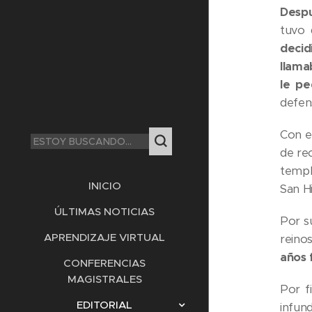
Despu
tuvo 
decid
llama
le pe
defens
Con e
de re
templ
INICIO
San Hi
ÚLTIMAS NOTICIAS
Por s
APRENDIZAJE VIRTUAL
reinos
años 
CONFERENCIAS
MAGISTRALES
Por f
EDITORIAL
infun