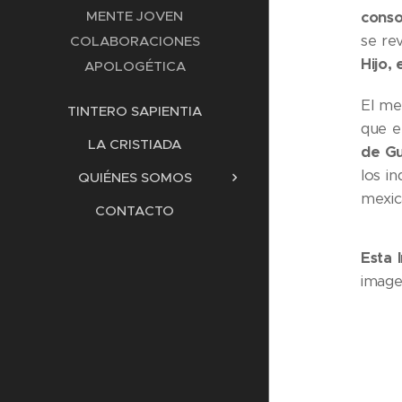
MENTE JOVEN
conso
se re
COLABORACIONES
Hijo, 
APOLOGÉTICA
El me
TINTERO SAPIENTIA
que e
LA CRISTIADA
de Gu
los i
QUIÉNES SOMOS
mexic
CONTACTO
Esta 
image