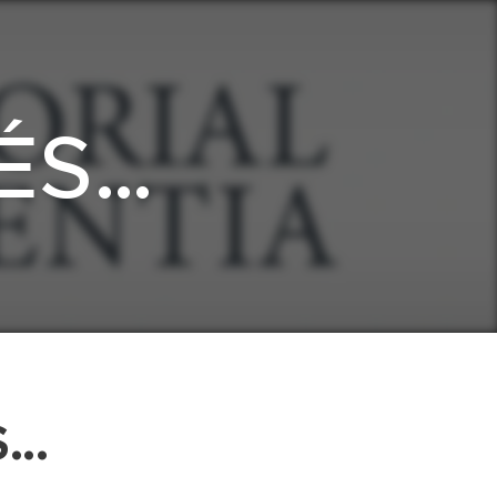
ÉS…
..