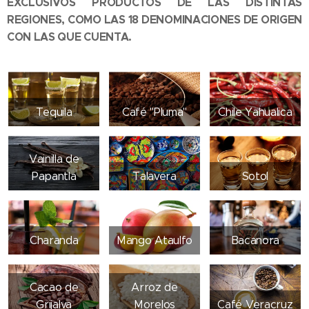
EXCLUSIVOS PRODUCTOS DE LAS DISTINTAS
REGIONES, COMO LAS 18 DENOMINACIONES DE ORIGEN
CON LAS QUE CUENTA.
Tequila
Café "Pluma"
Chile Yahualica
Vainilla de
Papantla
Talavera
Sotol
Charanda
Mango Ataulfo
Bacanora
Cacao de
Arroz de
Grijalva
Morelos
Café Veracruz