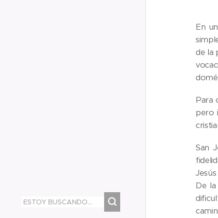
En un
simpl
de la 
vocaci
domés
Para c
pero 
cristi
San J
fidel
Jesús
De la
dific
camin