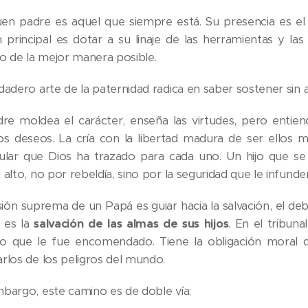
en padre es aquel que siempre está. Su presencia es el a
n principal es dotar a su linaje de las herramientas y la
 de la mejor manera posible.
dadero arte de la paternidad radica en saber sostener sin as
dre moldea el carácter, enseña las virtudes, pero entie
os deseos. La cría con la libertad madura de ser ellos m
cular que Dios ha trazado para cada uno. Un hijo que 
 alto, no por rebeldía, sino por la seguridad que le infund
sión suprema de un Papá es guiar hacia la salvación, el d
 es la
salvación de las almas de sus hijos
. En el tribuna
o que le fue encomendado. Tiene la obligación moral d
arlos de los peligros del mundo.
mbargo, este camino es de doble vía: