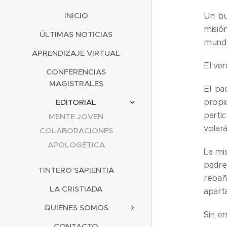
Un bu
INICIO
misió
ÚLTIMAS NOTICIAS
mundo
APRENDIZAJE VIRTUAL
El ver
CONFERENCIAS
MAGISTRALES
El pa
propi
EDITORIAL
parti
MENTE JOVEN
volará
COLABORACIONES
APOLOGÉTICA
La mi
padre
TINTERO SAPIENTIA
rebañ
LA CRISTIADA
apart
QUIÉNES SOMOS
Sin e
CONTACTO