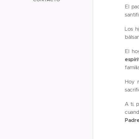
El pa
santi
Los hi
bálsam
El ho
espíri
familia
Hoy r
sacrif
A ti,
cuand
Padre