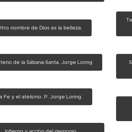
Te
tro nombre de Dios es la belleza.
sterio de la Sábana-Santa. Jorge Loring
S
a Fe y el ateísmo. P. Jorge Loring.
erno y acción del demonio.