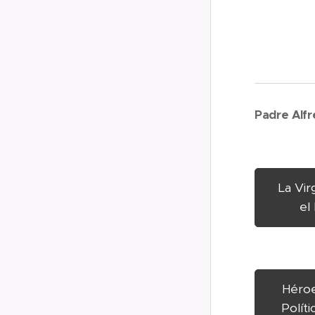
Padre Alf
La Vi
el
Héroe
Políti