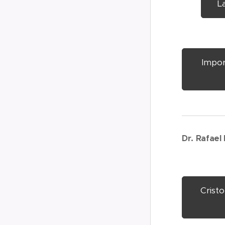
La
Impor
Dr. Rafael
Crist