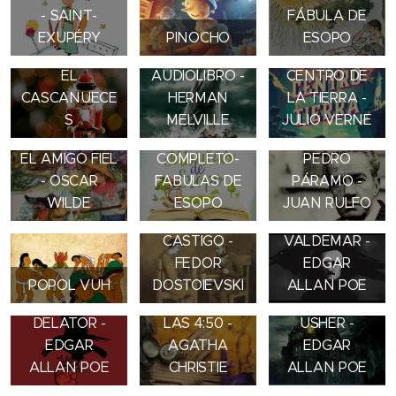
- SAINT-
FÁBULA DE
EXUPÉRY
PINOCHO
ESOPO
MOBY DICK
VIAJE AL
EL
AUDIOLIBRO -
CENTRO DE
CASCANUECE
HERMAN
LA TIERRA -
S
MELVILLE
JULIO VERNE
AUDIOLIBRO
EL AMIGO FIEL
COMPLETO-
PEDRO
EL EXTRAÑO
- OSCAR
FABULAS DE
PÁRAMO -
CASO DEL
WILDE
ESOPO
JUAN RULFO
CRIMEN Y
SEÑOR
CASTIGO -
VALDEMAR -
FEDOR
EDGAR
LA CAIDA DE
POPOL VUH
DOSTOIEVSKI
ALLAN POE
EL CORAZÓN
EL TREN DE
LA CASA
DELATOR -
LAS 4:50 -
USHER -
EDGAR
AGATHA
EDGAR
ALLAN POE
CHRISTIE
ALLAN POE
HAMLET -