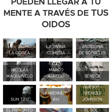
PUEDEN LLEGAR A TU
TUS
MENTE A TRAVÉS DE
OIDOS
LA DIVINA
ANTÍGONA
LA ODISEA
COMEDIA
DE SÓFOCLES
NICOLÁS
MARCO
¿QUIÉN SE HA
MAQUIAVELO
AURELIO
SÉNECA
LLEVADO MI
QUESO? -
FARENHEIT
SPENCER
SUN TZU
451
JOHNSON
EL VIENTO Y
EL PRINCIPITO
EL SOL -