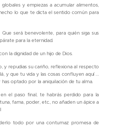
s globales y empiezas a acumular alimentos,
 hecho lo que te dicta el sentido común para
… Que será benevolente, para quién siga sus
árate para la eternidad.
con la dignidad de un hijo de Dios.
ito, y repudias su cariño, reflexiona al respecto
lá, y que tu vida y las cosas confluyen aquí …
 has optado por la aniquilación de tu alma.
en el paso final, te habrás perdido para la
ortuna, fama, poder, etc., no añaden un ápice a
l
perderlo todo por una contumaz promesa de