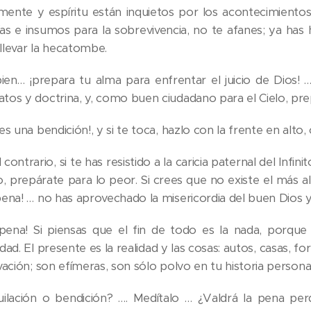
 mente y espíritu están inquietos por los acontecimiento
ías e insumos para la sobrevivencia, no te afanes; ya has
llevar la hecatombe.
ien… ¡prepara tu alma para enfrentar el juicio de Dios! 
tos y doctrina, y, como buen ciudadano para el Cielo, prep
es una bendición!, y si te toca, hazlo con la frente en alto, 
 contrario, si te has resistido a la caricia paternal del Infin
o, prepárate para lo peor. Si crees que no existe el más al
pena! … no has aprovechado la misericordia del buen Dios y
pena! Si piensas que el fin de todo es la nada, porque 
dad. El presente es la realidad y las cosas: autos, casas, f
vación; son efímeras, son sólo polvo en tu historia persona
uilación o bendición? …. Medítalo … ¿Valdrá la pena 