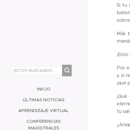
Si tu
bater
sobre
Más b
manda
¡Esto 
Por el
y si n
¡qué 
INICIO
¡Qué 
ÚLTIMAS NOTICIAS
eterni
APRENDIZAJE VIRTUAL
tu sal
CONFERENCIAS
¿Aniq
MAGISTRALES