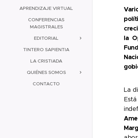
APRENDIZAJE VIRTUAL
Vari
polí
CONFERENCIAS
MAGISTRALES
crec
la O
EDITORIAL
Fund
TINTERO SAPIENTIA
Naci
LA CRISTIADA
gobi
QUIÉNES SOMOS
CONTACTO
La d
Est
inde
Amer
Marg
abor