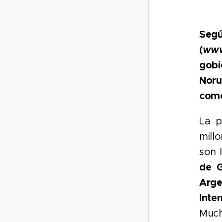
Segú
(
www
gobi
Noru
como
La p
mill
son 
de G
Arge
Inte
Much