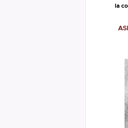
la c
AS