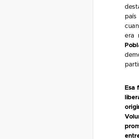
dest
país
cuan
era 
Pobl
demo
part
Esa 
libe
orig
Volu
prom
entr