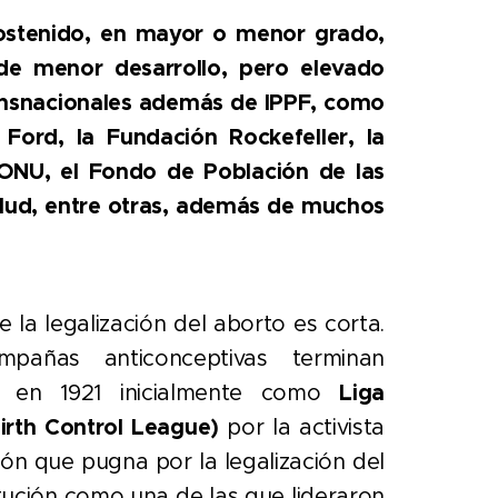
sostenido, en mayor o menor grado,
 de menor desarrollo, pero elevado
ansnacionales además de IPPF, como
ord, la Fundación Rockefeller, la
ONU, el Fondo de Población de las
alud, entre otras, además de muchos
.
e la legalización del aborto es corta.
añas anticonceptivas terminan
da en 1921 inicialmente como
Liga
irth Control League)
por la activista
ión que pugna por la legalización del
itución como una de las que lideraron