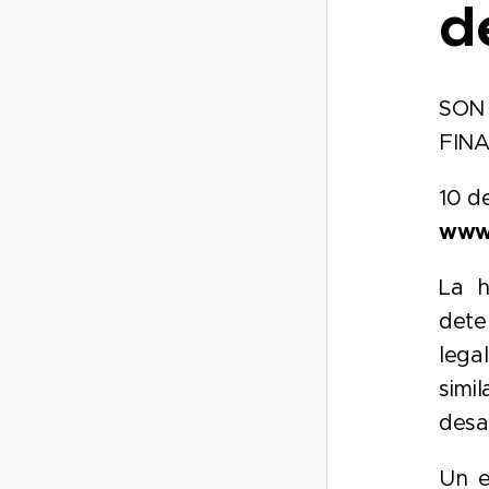
d
SON
FINA
10 de
www.
La h
dete
lega
simi
desa
Un e