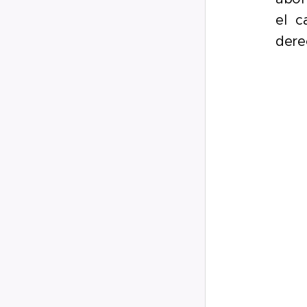
el c
dere