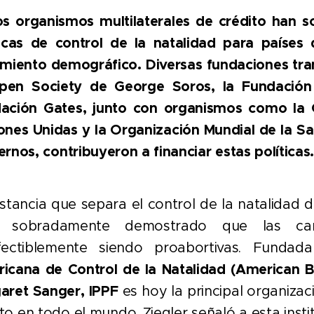
os organismos multilaterales de crédito han 
ticas de control de la natalidad para países
imiento demográfico. Diversas fundaciones tr
pen Society de George Soros, la Fundación F
ación Gates, junto con organismos como la 
ones Unidas y la Organización Mundial de la S
ernos, contribuyeron a financiar estas políticas
istancia que separa el control de la natalidad d
á sobradamente demostrado que las camp
fectiblemente siendo proabortivas. Funda
icana de Control de la Natalidad (American B
aret Sanger, IPPF
es hoy la principal organizac
to en todo el mundo. Ziegler señaló a esta inst