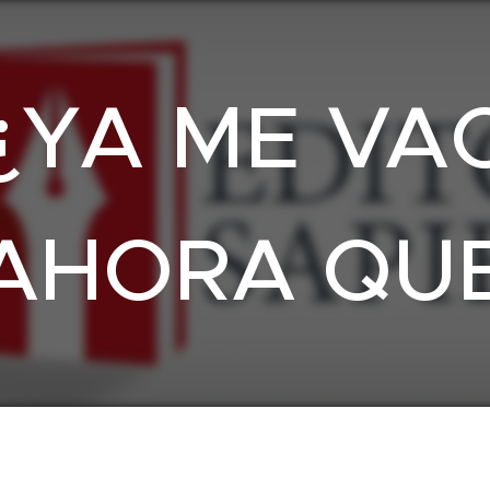
¿YA ME VA
AHORA QU