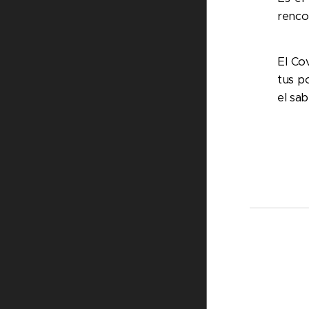
renco
El Co
tus p
el sab