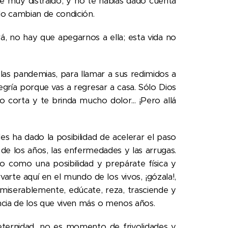
te muy distraído, y no te habías dado cuenta
o cambian de condición.
rá, no hay que apegarnos a ella; esta vida no
as pandemias, para llamar a sus redimidos a
legría porque vas a regresar a casa. Sólo Dios
do corta y te brinda mucho dolor... ¡Pero allá
s ha dado la posibilidad de acelerar el paso
or de los años, las enfermedades y las arrugas.
elo como una posibilidad y prepárate física y
varte aquí en el mundo de los vivos, ¡gózala!,
s miserablemente, edúcate, reza, trasciende y
ncia de los que viven más o menos años.
eternidad, no es momento de frivolidades y