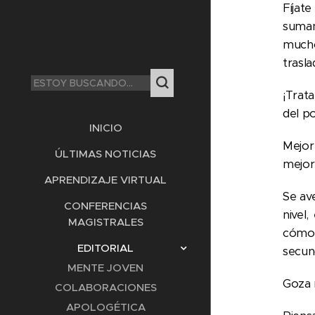
Fíjat
suman 
mucho
trasl
¡Trat
del po
INICIO
Mejor
ÚLTIMAS NOTICIAS
mejor
APRENDIZAJE VIRTUAL
Se av
CONFERENCIAS
nivel
MAGISTRALES
cómo 
EDITORIAL
secun
MENTE JOVEN
Goza 
COLABORACIONES
APOLOGÉTICA