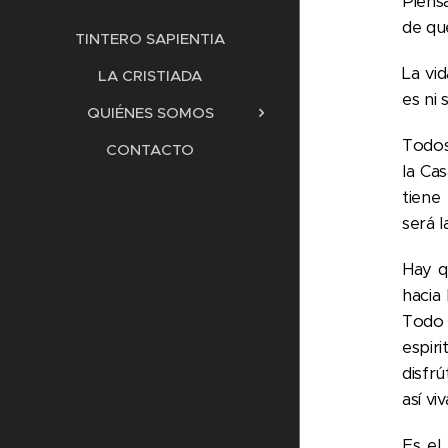
Piens
de qu
TINTERO SAPIENTIA
La vi
LA CRISTIADA
es ni 
QUIÉNES SOMOS
Todos
CONTACTO
la Cas
tiene 
será l
Hay q
hacia 
Todo 
espiri
disfr
así v
Es el