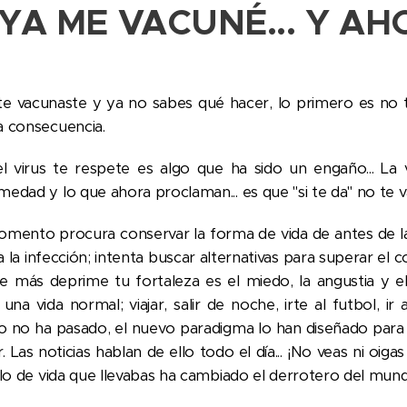
¿YA ME VACUNÉ... Y A
 te vacunaste y ya no sabes qué hacer, lo primero es no t
a consecuencia.
l virus te respete es algo que ha sido un engaño... La
edad y lo que ahora proclaman... es que "si te da" no te v
mento procura conservar la forma de vida de antes de l
 la infección; intenta buscar alternativas para superar el 
e más deprime tu fortaleza es el miedo, la angustia y 
una vida normal; viajar, salir de noche, irte al futbol, ir 
ro no ha pasado, el nuevo paradigma lo han diseñado pa
 Las noticias hablan de ello todo el día... ¡No veas ni oig
tilo de vida que llevabas ha cambiado el derrotero del mun