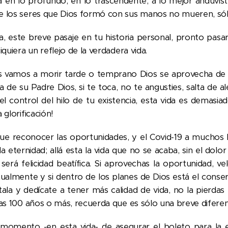
a en lo profundo, en lo trascendente, a lo mejor anduvis
e los seres que Dios formó con sus manos no mueren, sól
da, este breve pasaje en tu historia personal, pronto pasa
siquiera un reflejo de la verdadera vida.
 vamos a morir tarde o temprano Dios se aprovecha de l
a de su Padre Dios, si te toca, no te angusties, salta de a
el control del hilo de tu existencia, esta vida es demasia
a glorificación!
ue reconocer las oportunidades, y el Covid-19 a muchos le
la eternidad; allá esta la vida que no se acaba, sin el dol
será felicidad beatífica. Si aprovechas la oportunidad, v
tualmente y si dentro de los planes de Dios está el conser
útala y dedícate a tener más calidad de vida, no la pierda
ivas 100 años o más, recuerda que es sólo una breve difere
 momento -en esta vida- de asegurar el boleto para la 