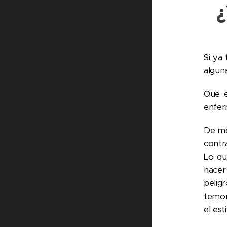
Si ya
algun
Que e
enferm
De mo
contra
Lo qu
hacer 
pelig
temor.
el es