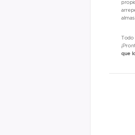
prop
arrep
almas
Todo 
¡Pron
que l