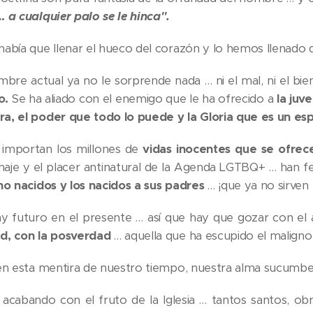
… a cualquier palo se le hinca".
había que llenar el hueco del corazón y lo hemos llenado 
mbre actual ya no le sorprende nada … ni el mal, ni el bie
o.
Se ha aliado con el enemigo que le ha ofrecido a
la juv
a, el poder que todo lo puede y la Gloria que es un es
 importan los millones de
vidas inocentes que se ofrec
tinaje y el placer antinatural de la Agenda LGTBQ+ … han f
 no nacidos y los nacidos a sus padres
… ¡que ya no sirven
y futuro en el presente … así que hay que gozar con el
d, con la posverdad
… aquella que ha escupido el maligno
 en esta mentira de nuestro tiempo, nuestra alma sucumbe 
 acabando con el fruto de la Iglesia … tantos santos, ob