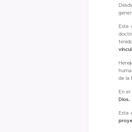
Desde
gener
Este 
doctri
tenid
víncu
Herej
human
de la 
En el
Dios.
Esta 
proye