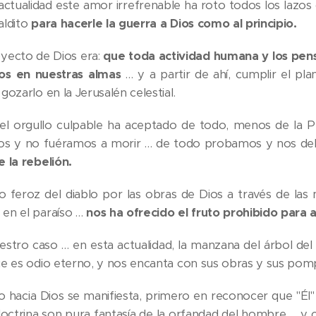
actualidad este amor irrefrenable ha roto todos los lazos 
aldito
para hacerle la guerra a Dios como al principio.
oyecto de Dios era:
que toda actividad humana y los pen
os en nuestras almas
… y a partir de ahí, cumplir el pl
gozarlo en la Jerusalén celestial.
el orgullo culpable ha aceptado de todo, menos de la P
os y no fuéramos a morir … de todo probamos y nos de
e la rebelión.
io feroz del diablo por las obras de Dios a través de la
en el paraíso …
nos ha ofrecido el fruto prohibido para 
estro caso … en esta actualidad, la manzana del árbol del
ue es odio eterno, y nos encanta con sus obras y sus pom
io hacia Dios se manifiesta, primero en reconocer que "Él" 
doctrina son pura fantasía de la orfandad del hombre … y 