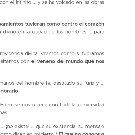
con el Infinito … y se ha volcado en las obras
samientos tuvieran como centro el corazón
an divino en la ciudad de los hombres … para
rovidencia divina. Vivimos como si fuéramos
leitamos con
el veneno del mundo que nos
s manos del hombre ha desatado su furia y …
adorarlo.
 Edén, se nos ofrece con toda la perversidad
pas.
… ¡no existe! … que su existencia, su mensaje
como dicen en mi tierra:
"El que no conoce a