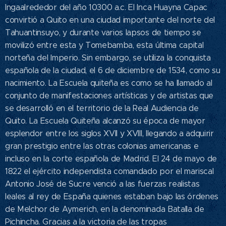
Ingaalrededor del año 10300 a.c. El Inca Huayna Capac
convirtió a Quito en una ciudad importante del norte del
Tahuantinsuyo, y durante varios lapsos de tiempo se
movilizó entre esta y Tomebamba, esta última capital
norteña del Imperio. Sin embargo, se utiliza la conquista
española de la ciudad, el 6 de diciembre de 1534, como su
nacimiento.​ La Escuela quiteña es como se ha llamado al
conjunto de manifestaciones artísticas y de artistas que
se desarrolló en el territorio de la Real Audiencia de
Quito. La Escuela Quiteña alcanzó su época de mayor
esplendor entre los siglos XVII y XVIII, llegando a adquirir
gran prestigio entre las otras colonias americanas e
incluso en la corte española de Madrid.​ El 24 de mayo de
1822 el ejército independista comandado por el mariscal
Antonio José de Sucre venció a las fuerzas realistas
leales al rey de España quienes estaban bajo las órdenes
de Melchor de Aymerich, en la denominada Batalla de
Pichincha. Gracias a la victoria de las tropas