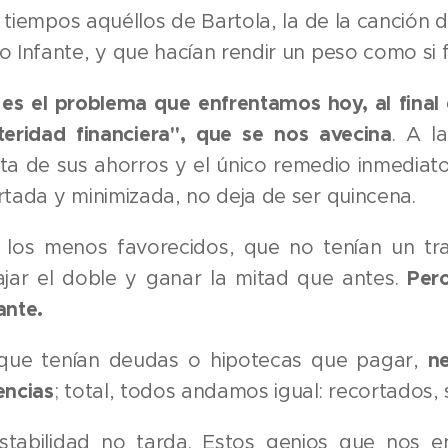
 tiempos aquéllos de Bartola, la de la canción 
o Infante, y que hacían rendir un peso como si f
 es el problema que enfrentamos hoy, al final 
teridad financiera", que se nos avecina
. A l
ta de sus ahorros y el único remedio inmediato
rtada y minimizada, no deja de ser quincena.
 los menos favorecidos, que no tenían un tra
ajar el doble y ganar la mitad que antes.
Pero
ante.
que tenían deudas o hipotecas que pagar,
n
encias
; total, todos andamos igual: recortados, s
stabilidad no tarda. Estos genios que nos en