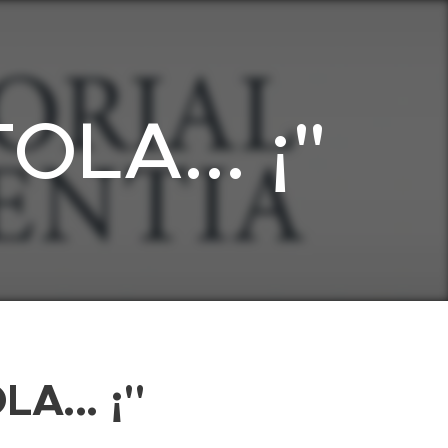
OLA... ¡"
A... ¡"