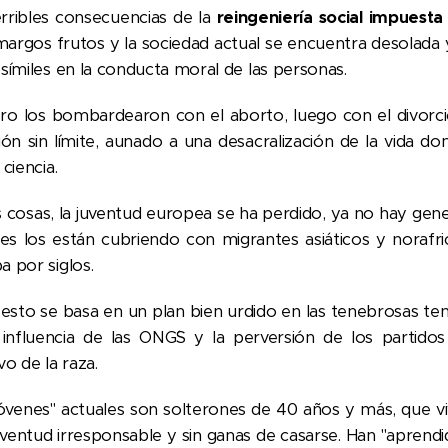
erribles consecuencias de la
reingeniería social impuest
margos frutos y la sociedad actual se encuentra desolada
osímiles en la conducta moral de las personas.
ro los bombardearon con el aborto, luego con el divorcio
sión sin límite, aunado a una desacralización de la vida 
 ciencia.
as cosas, la juventud europea se ha perdido, ya no hay ge
iles los están cubriendo con migrantes asiáticos y norafr
a por siglos.
esto se basa en un plan bien urdido en las tenebrosas teni
 influencia de las ONG´S y la perversión de los partidos 
vo de la raza.
jóvenes" actuales son solterones de 40 años y más, que v
uventud irresponsable y sin ganas de casarse. Han "aprend