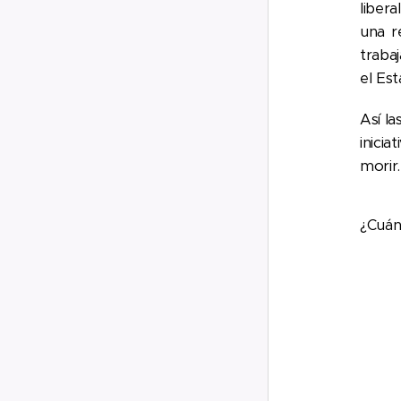
liber
una r
trabaj
el Est
Así l
inici
morir.
¿Cuán