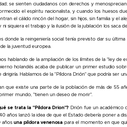
idad; se sienten ciudadanos con derechos y menosprecian l
ormecido el espíritu nacionalista, y cuando los huesos du
tran el cálido rincón del hogar, sin hijos, sin familia y el 
 ni siquiera el trabajo y la ilusión de la jubilación los sac
s donde la reingeniería social tenía previsto dar su últim
 de la juventud europea.
s hablando de la ampliación de los límites de la "ley de e
bierno holandés acaba de publicar un primer estudio sobre
 dirigiría. Hablamos de la "Píldora Drión" que podría ser u
an que existe una parte de la población de más de 55 años
 primer mundo, "tienen un deseo de morir".
ué se trata la "Píldora Drion"?
Drión fue un académico q
40 años lanzó la idea de que el Estado debería poner a di
0 años
una píldora venenosa
para el momento en que quie