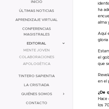
INICIO
ident
ha ad
ÚLTIMAS NOTICIAS
encuen
APRENDIZAJE VIRTUAL
alma y
CONFERENCIAS
Aquí e
MAGISTRALES
gloria
EDITORIAL
MENTE JOVEN
Estamo
COLABORACIONES
el go
que se
APOLOGÉTICA
Revel
TINTERO SAPIENTIA
en el
LA CRISTIADA
¿De q
QUIÉNES SOMOS
Hace 
CONTACTO
los 7