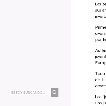
Las t
sus a
inver
Prime
diver
por la
Así l
juven
Europ
Todo 
de la
creati
Los "
una j