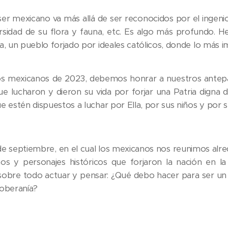
ser mexicano va más allá de ser reconocidos por el ingenio, 
ersidad de su flora y fauna, etc. Es algo más profundo. 
, un pueblo forjado por ideales católicos, donde lo más im
os mexicanos de 2023, debemos honrar a nuestros antepa
ue lucharon y dieron su vida por forjar una Patria digna 
 estén dispuestos a luchar por Ella, por sus niños y por su
e septiembre, en el cual los mexicanos nos reunimos alr
os y personajes históricos que forjaron la nación en la
 sobre todo actuar y pensar: ¿Qué debo hacer para ser u
oberanía?