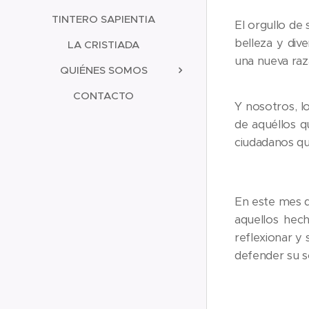
TINTERO SAPIENTIA
El orgullo de 
belleza y div
LA CRISTIADA
una nueva raza
QUIÉNES SOMOS
CONTACTO
Y nosotros, l
de aquéllos q
ciudadanos que
En este mes d
aquellos hech
reflexionar y
defender su s