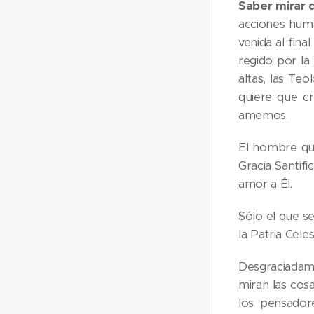
Saber mirar 
acciones huma
venida al fina
regido por la
altas, las Te
quiere que c
amemos.
El hombre qu
Gracia Santif
amor a Él.
Sólo el que se
la Patria Cele
Desgraciadame
miran las cos
los pensadore