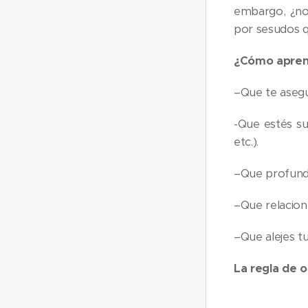
embargo, ¿nos
por sesudos 
¿Cómo aprend
–Que te asegu
-Que estés su
etc.).
–Que profundi
–Que relacione
–Que alejes tu
La regla de o