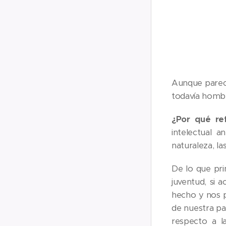
Aunque pareci
todavía hombr
¿Por qué re
intelectual a
naturaleza, l
De lo que pri
juventud, si 
hecho y nos p
de nuestra pa
respecto a la