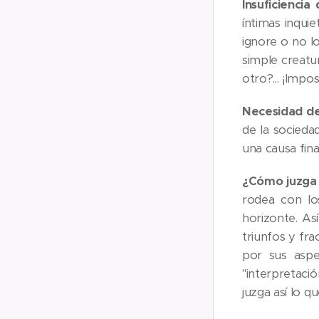
Insuficiencia
íntimas inqui
ignore o no l
simple creatu
otro?... ¡Impos
Necesidad de 
de la sociedad
una causa fina
¿Cómo juzga 
rodea con lo
horizonte. Así
triunfos y fra
por sus aspe
"interpretació
juzga así lo q