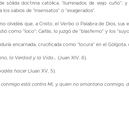
 de sólida doctrina católica, "iluminados de viejo cuño";
n a los sabios de "insensatos" o "exagerados".
no olvidéis que, a Cristo, el Verbo o Palabra de Dios, sus
stió como "loco"; Caifás, lo juzgó de "blasfemo" y los "suyo
duría encarnada, crucificada como "locura" en el Gólgota, 
ino, la Verdad y la Vida…
(Juan XIV, 6).
podéis hacer
(Juan XV, 5).
á conmigo está contra Mí, y quien no amontona conmigo,