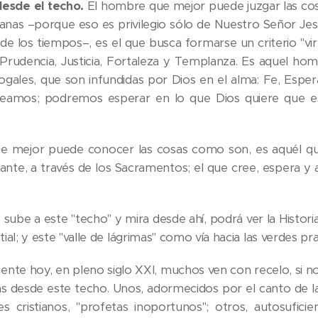
desde el techo.
El hombre que mejor puede juzgar las cos
nas –porque eso es privilegio sólo de Nuestro Señor Jes
l de los tiempos–, es el que busca formarse un criterio "vi
 Prudencia, Justicia, Fortaleza y Templanza. Es aquel ho
ologales, que son infundidas por Dios en el alma: Fe, Esp
reamos; podremos esperar en lo que Dios quiere que 
e mejor puede conocer las cosas como son, es aquél qu
icante, a través de los Sacramentos; el que cree, espera y
 sube a este "techo" y mira desde ahí, podrá ver la Histor
stial; y este "valle de lágrimas" como vía hacia las verdes pr
nte hoy, en pleno siglo XXI, muchos ven con recelo, si no
as desde este techo. Unos, adormecidos por el canto de la
s cristianos, "profetas inoportunos"; otros, autosufici