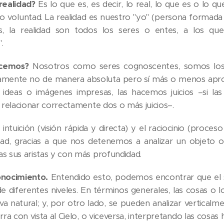
 realidad?
Es lo que es, es decir, lo real, lo que es o lo 
 voluntad. La realidad es nuestro "yo" (persona formada 
s, la realidad son todos los seres o entes, a los qu
.
ocemos?
Nosotros como seres cognoscentes, somos los 
tamente no de manera absoluta pero sí más o menos apro
deas o imágenes impresas, las hacemos juicios –si la
l relacionar correctamente dos o más juicios–.
ntuición (visión rápida y directa) y el raciocinio (proces
dad, gracias a que nos detenemos a analizar un objeto 
as sus aristas y con más profundidad.
onocimiento.
Entendido esto, podemos encontrar que el
de diferentes niveles. En términos generales, las cosas o
va natural; y, por otro lado, se pueden analizar verticalm
erra con vista al Cielo, o viceversa, interpretando las cosas