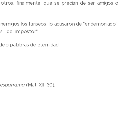
 y otros, finalmente, que se precian de ser amigos o
 enemigos los fariseos, lo acusaron de "endemoniado";
s", de "impostor".
dejó palabras de eternidad:
 desparrama
(Mat. XII, 30).