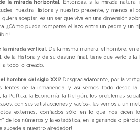
 de la mirada horizontal.
Entonces, si la mirada natural
etudes, nuestra Historia y nuestro presente, y menos el 
o quiera aceptar, es un ser que vive en una dimensión sob
ra. ¿Cómo puede romperse el lazo entre un padre y un hi
ible!
la mirada vertical.
De la misma manera, el hombre, en e
, de la Historia y de su destino final, tiene que verlo a l
l a todo lo creado.
el hombre del siglo XXI?
Desgraciadamente, por la vertig
s lentes de la inmanencia, y así vemos todo desde la 
, la Política, la Economía, la Religión, los problemas soci
casos, con sus satisfacciones y vacíos-, las vemos a un met
ctos externos, confiados sólo en lo que nos dicen lo
n" de los números y la estadística, en la ganancia o pérdi
ue sucede a nuestro alrededor!