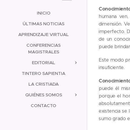
Conocimiento
INICIO
humana ven, 
ÚLTIMAS NOTICIAS
dimensión. Ve
imperfecto. D
APRENDIZAJE VIRTUAL
de un conocim
CONFERENCIAS
puede brindar
MAGISTRALES
Este modo pri
EDITORIAL
insuficiente.
TINTERO SAPIENTIA
Conocimiento
LA CRISTIADA
puede él mism
QUIÉNES SOMOS
porque el ho
absolutamente
CONTACTO
existencia se
sumo grado e 