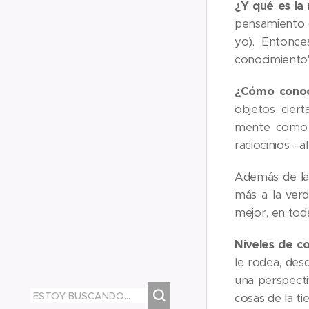
¿Y qué es la
pensamiento o
yo). Entonce
conocimiento"
¿Cómo con
objetos; cier
mente como i
raciocinios –a
Además de la i
más a la ver
mejor, en tod
Niveles de c
le rodea, des
una perspecti
cosas de la ti