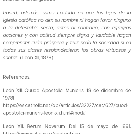
Poned, además, sumo cuidado en que los hijos de la
Iglesia católica no den su nombre ni hagan favor ninguno
a la detestable secta; antes al contrario, con egregias
acciones y con actitud siempre digna y laudable hagan
comprender cuán próspera y feliz sería la sociedad si en
todas sus clases resplandecieran las obras virtuosas y
santas.
(León XII, 1878)
Referencias.
León XIII. Quuod Apostolici Munieris, 18 de diciembre de
1978l.
https://es.catholic.net/op/articulos/32227/cat/627/quod-
apostolici-muneris-leon-xiii.html#modal
León XIII. Rerum Novarum. Del 15 de mayo de 1891.
https://www.vatican.va/content/leo-