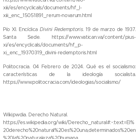
xiii/es/encyclicals/documents/hf_l-
xiii_enc_15051891_rerum-novarum.html
Pío XI. Encíclica
Divini Redemptoris
. 19 de marzo de 1937.
Santa Sede. https://www.vatican.va/content/pius-
xi/es/encyclicals/documents/hf_p-
xi_enc_19370319_divini-redemptoris.html
Politocracia. 04 Febrero de 2024. Qué es el socialismo:
características de la ideología socialista.
https://www.politocracia.com/ideologias/socialismo/
Wikipwdia. Derecho Natural.
https://es.wikipedia.org/wiki/Derecho_natural#:~:text=El%
20derecho%20natural%20es%20una,determinados%20en
%20la%20naturaleza%20humana.