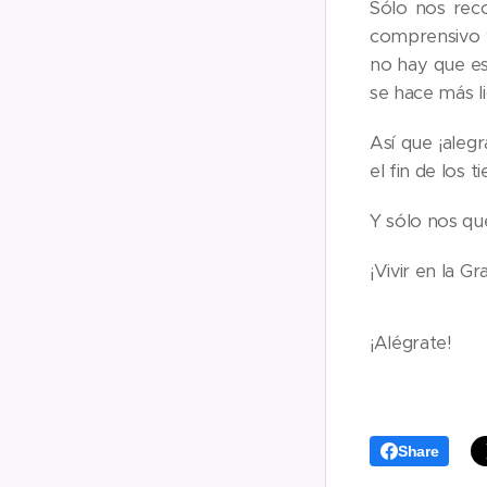
Sólo nos rec
comprensivo y
no hay que esp
se hace más li
Así que ¡aleg
el fin de los 
Y sólo nos qu
¡Vivir en la G
¡Alégrate!
Share