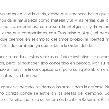
resentes en la vida diaria, desde que amanece hasta que
 nos da la naturaleza como materia viva y las reglas que l
e no consideramos, como son la inteligencia y la volu
el alma que compartimos con Dios mismo. Aquí, ¡el peca
que caemos en el ámbito del amor propio, la libertad mal
fíciles de combatir, ya que están a la orden del día.
oner remedio a estos y otros de índole instintivo, se enc
os, pero, al no haber sido concebido en pecado. Por su imp
nado al mal, ni a la concupiscencia, pero se sujetó libreme
 naturaleza humana.
xponer al pecado, sin darnos las armas para la defensa. No
mo coraza donde se estrellan las saetas del demonio. 
 el Paraíso, por eso su amor nos facilita la Salvación. Él