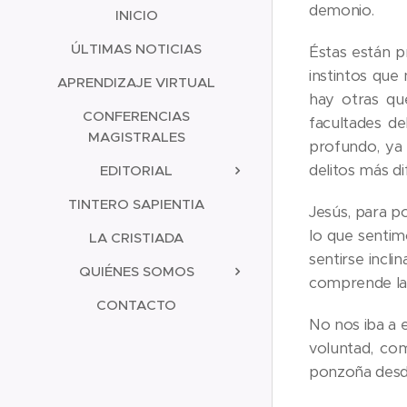
demonio.
INICIO
ÚLTIMAS NOTICIAS
Éstas están p
instintos que
APRENDIZAJE VIRTUAL
hay otras qu
CONFERENCIAS
facultades d
MAGISTRALES
profundo, ya 
delitos más di
EDITORIAL
TINTERO SAPIENTIA
Jesús, para p
lo que sentim
LA CRISTIADA
sentirse incli
QUIÉNES SOMOS
comprende la
CONTACTO
No nos iba a e
voluntad, co
ponzoña desde