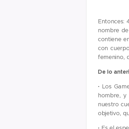
Entonces: 
nombre de 
contiene e
con cuerpo
femenino, 
De lo ante
·
Los Gamet
hombre, y 
nuestro cu
objetivo, q
·
Es el esp