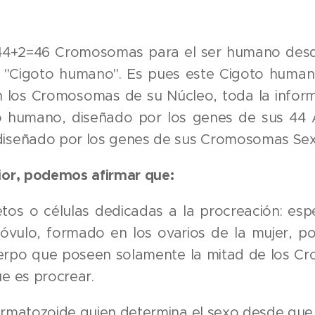
44+2=46 Cromosomas para el ser humano desde
"Cigoto humano". Es pues este Cigoto humano
n los Cromosomas de su Núcleo, toda la inform
 humano, diseñado por los genes de sus 44
diseñado por los genes de sus Cromosomas Sex
rior, podemos afirmar que:
os o células dedicadas a la procreación: esp
óvulo, formado en los ovarios de la mujer, po
erpo que poseen solamente la mitad de los Cr
ue es procrear.
ermatozoide quien determina el sexo desde que