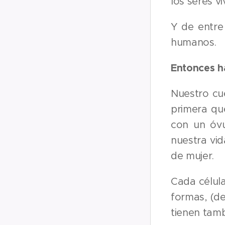
los seres vi
Y de entre
humanos.
Entonces h
Nuestro cue
primera qu
con un óvu
nuestra vi
de mujer.
Cada célul
formas, (de
tienen tamb