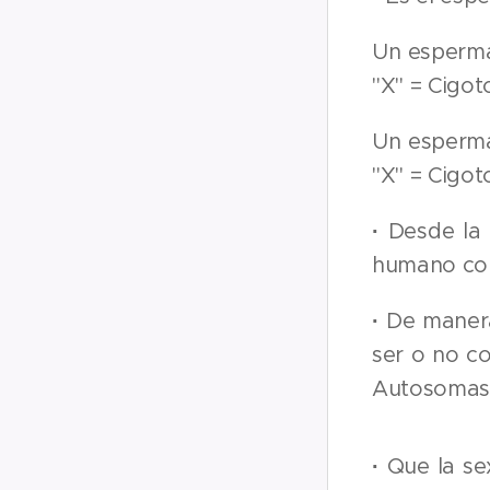
Un esperma
"X" = Cigot
Un esperma
"X" = Cigot
·
Desde la 
humano con 
·
De manera
ser o no co
Autosomas 
·
Que la se