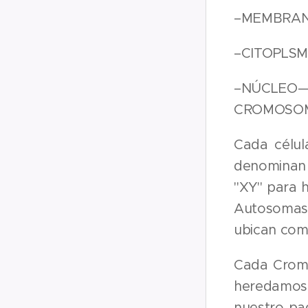
–MEMBRANA
–CITOPLSMA
–NÚCLEO—
CROMOSOMA
Cada célul
denominan 
"XY" para 
Autosomas
ubican com
Cada Cromo
heredamos 
nuestro pa