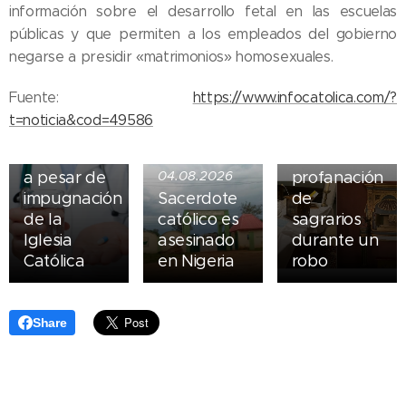
información sobre el desarrollo fetal en las escuelas
05.08.2026
públicas y que permiten a los empleados del gobierno
Ley del
negarse a presidir «matrimonios» homosexuales.
suicidio
asistido
04.08.2026
Fuente:
https://www.infocatolica.com/?
entra en
Iglesia de
t=noticia&cod=49586
vigor en
Madrid
Nueva York
sufre
a pesar de
04.08.2026
profanación
impugnación
Sacerdote
de
de la
católico es
sagrarios
Iglesia
asesinado
durante un
Católica
en Nigeria
robo
Share