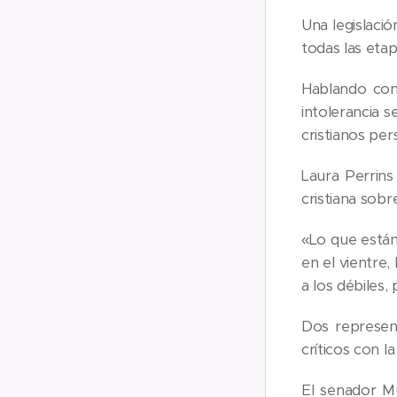
Una legislació
todas las etap
Hablando con 
intolerancia 
cristianos per
Laura Perrins
cristiana sobr
«Lo que están
en el vientre,
a los débiles
Dos represen
críticos con la
El senador Mu