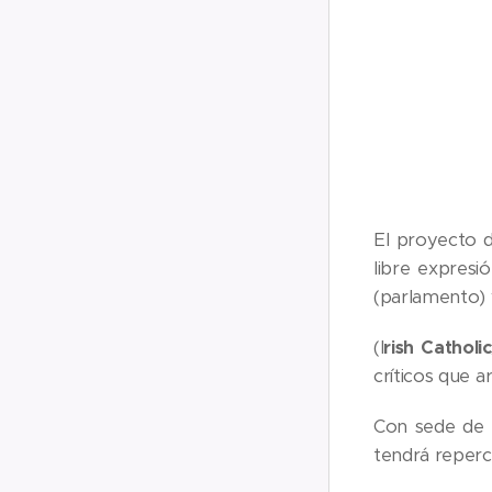
El proyecto d
libre expresi
(parlamento) 
(I
rish Catholi
críticos que a
Con sede de 
tendrá repercu