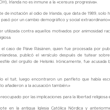
), Irlanda no es inmune a la «censura progresiva».
nte de incitación al odio de Irlanda, que data de 1989, so
da pasó por un cambio demográfico y social extraordinario»
r utilizada contra aquellos motivados por animosidad racial
igiosa.
 el caso de Päive Räsänen, quien fue procesada por publi
finlandesa, publicó el versículo después de tuitear sobr
desfile del orgullo de Helsinki. Irónicamente, fue acusad
o el tuit, luego encontraron un panfleto que había escr
lo añadieron a la acusación también.»
eocupado por las implicaciones para la libertad religiosa 
te en la antigua Iglesia Católica Nórdica y anteriorme