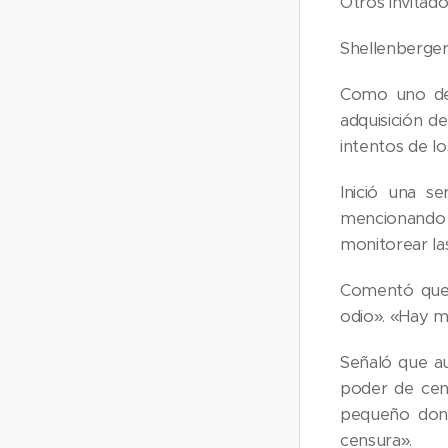
Otros invitad
Shellenberger
Como uno de 
adquisición d
intentos de lo
Inició una s
mencionando 
monitorear las
Comentó que 
odio». «Hay me
Señaló que au
poder de cens
pequeño dond
censura».