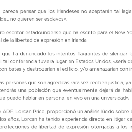
 parece pensar que los irlandeses no aceptarán tal legisl
lde... no quieren ser esclavos».
o escritor estadounidense que ha escrito para el New Yo
l de la libertad de expresión en Irlanda.
que ha denunciado los intentos flagrantes de silenciar l
i tal conferencia tuviera lugar en Estados Unidos, «sería 
on bates y destrozarían el edificio, y/o amenazarían con in
as personas que son agredidas rara vez reciben justicia, y
tendrás una población que eventualmente dejará de habla
ue puedo hablar en persona, en vivo en una universidad».
 ADF, Lorcan Price, proporcionó un análisis lúcido sobre l
los años, Lorcan ha tenido experiencia directa en litigar 
 protecciones de libertad de expresión otorgadas a los