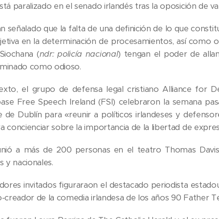
tá paralizado en el senado irlandés tras la oposición de v
an señalado que la falta de una definición de lo que consti
ubjetiva en la determinación de procesamientos, así co
Siochana (
ndr: policía nacional
) tengan el poder de all
ominado como odioso.
exto, el grupo de defensa legal cristiano Alliance for
base Free Speech Ireland (FSI) celebraron la semana pa
e de Dublín para «reunir a políticos irlandeses y defensor
a concienciar sobre la importancia de la libertad de expr
unió a más de 200 personas en el teatro Thomas Davis 
s y nacionales.
dores invitados figuraraon el destacado periodista estad
o-creador de la comedia irlandesa de los años 90 Father T