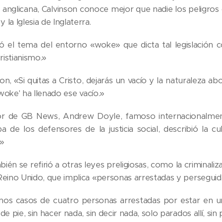
anglicana, Calvinson conoce mejor que nadie los peligros 
la Iglesia de Inglaterra.
 el tema del entorno «woke» que dicta tal legislación c
ristianismo.»
, «Si quitas a Cristo, dejarás un vacío y la naturaleza ab
 'woke' ha llenado ese vacío.»
or de GB News, Andrew Doyle, famoso internacionalmen
a de los defensores de la justicia social, describió la
»
én se refirió a otras leyes preligiosas, como la criminaliza
eino Unido, que implica «personas arrestadas y perseguidas
os casos de cuatro personas arrestadas por estar en un
de pie, sin hacer nada, sin decir nada, solo parados allí, si