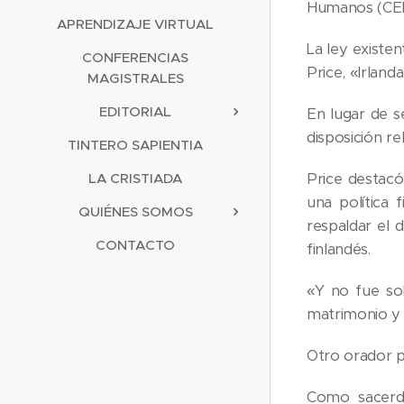
Humanos (CEDH
APRENDIZAJE VIRTUAL
La ley existe
CONFERENCIAS
Price, «Irlan
MAGISTRALES
EDITORIAL
En lugar de se
disposición rel
TINTERO SAPIENTIA
LA CRISTIADA
Price destacó
una política 
QUIÉNES SOMOS
respaldar el 
CONTACTO
finlandés.
«Y no fue sol
matrimonio y 
Otro orador pr
Como sacerdo