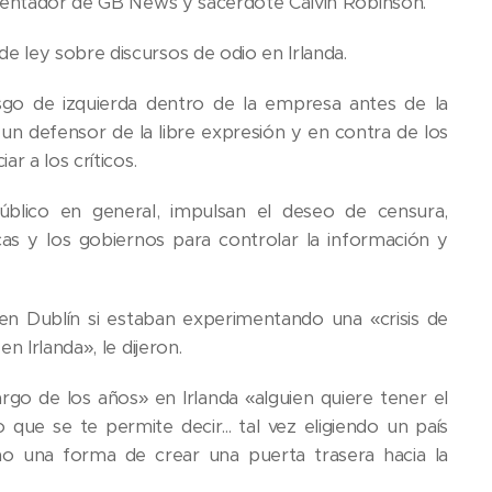
esentador de GB News y sacerdote Calvin Robinson.
 ley sobre discursos de odio en Irlanda.
esgo de izquierda dentro de la empresa antes de la
n defensor de la libre expresión y en contra de los
r a los críticos.
público en general, impulsan el deseo de censura,
s y los gobiernos para controlar la información y
n Dublín si estaban experimentando una «crisis de
 Irlanda», le dijeron.
rgo de los años» en Irlanda «alguien quiere tener el
 que se te permite decir... tal vez eligiendo un país
 una forma de crear una puerta trasera hacia la