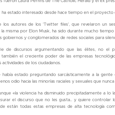
os fueron Laura Perrins de The Catholic Herald y el ex pr
 ha estado interesado desde hace tiempo en el proyecto de
los autores de los 'Twitter files', que revelaron un s
e la misma por Elon Musk, ha sido durante mucho tiempo u
s gobiernos y conglomerados de redes sociales para silencia
erie de discursos argumentando que las élites, no el 
también el creciente poder de las empresas tecnológica
 actividades de los ciudadanos.
había estado preguntando sarcásticamente a la gente e
nos odio hacia las minorías raciales y sexuales que nunca en
nque «la violencia ha disminuido precipitadamente a lo la
urar el discurso que no les gusta... y quiere controlar lo
e están todas estas empresas de alta tecnología como