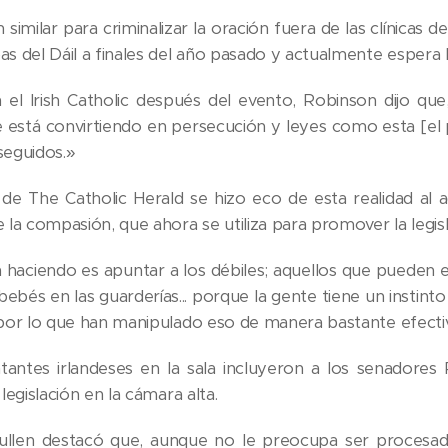
n similar para criminalizar la oración fuera de las clínica
as del Dáil a finales del año pasado y actualmente espera l
el Irish Catholic después del evento, Robinson dijo que,
se está convirtiendo en persecución y leyes como esta [el
seguidos.»
 de The Catholic Herald se hizo eco de esta realidad al a
e la compasión, que ahora se utiliza para promover la legis
 haciendo es apuntar a los débiles; aquellos que pueden e
 bebés en las guarderías... porque la gente tiene un instint
, por lo que han manipulado eso de manera bastante efecti
tantes irlandeses en la sala incluyeron a los senador
 legislación en la cámara alta.
llen destacó que, aunque no le preocupa ser procesado 