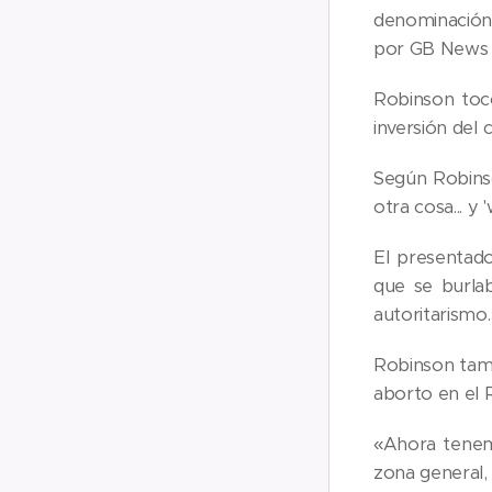
denominación 
por GB News y 
Robinson tocó
inversión del c
Según Robinson
otra cosa... y
El presentad
que se burlab
autoritarismo.
Robinson tambi
aborto en el R
«Ahora tenem
zona general, 