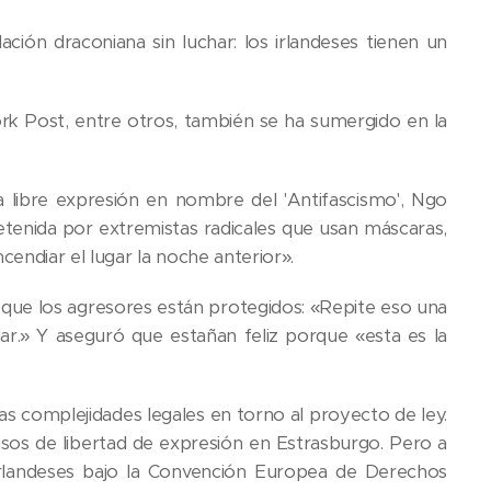
ación draconiana sin luchar: los irlandeses tienen un
rk Post, entre otros, también se ha sumergido en la
a libre expresión en nombre del 'Antifascismo', Ngo
detenida por extremistas radicales que usan máscaras,
cendiar el lugar la noche anterior».
a que los agresores están protegidos: «Repite eso una
r.» Y aseguró que estañan feliz porque «esta es la
as complejidades legales en torno al proyecto de ley.
casos de libertad de expresión en Estrasburgo. Pero a
 irlandeses bajo la Convención Europea de Derechos