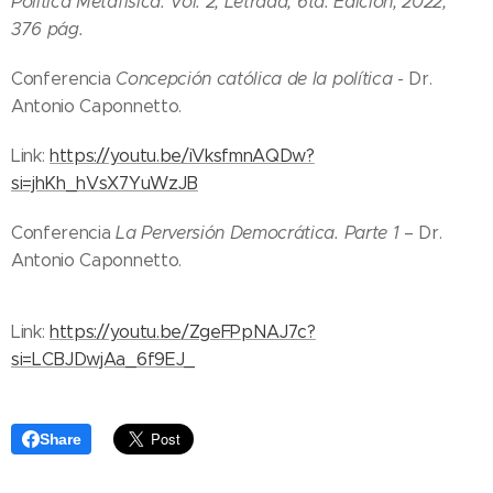
Política Metafísica. Vol. 2, Letrada, 6ta. Edición, 2022,
376 pág.
Conferencia
Concepción católica de la política
- Dr.
Antonio Caponnetto.
Link:
https://youtu.be/iVksfmnAQDw?
si=jhKh_hVsX7YuWzJB
Conferencia
La Perversión Democrática. Parte 1
– Dr.
Antonio Caponnetto.
Link:
https://youtu.be/ZgeFPpNAJ7c?
si=LCBJDwjAa_6f9EJ_
Share