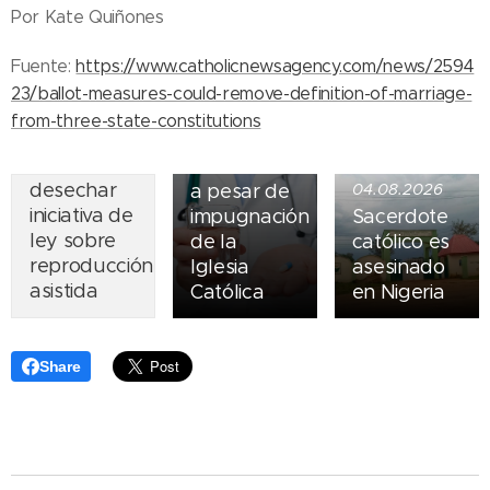
05.08.2026
Por Kate Quiñones
Ley del
suicidio
Fuente:
https://www.catholicnewsagency.com/news/2594
07.08.2026
asistido
23/ballot-measures-could-remove-definition-of-marriage-
Piden
entra en
from-three-state-constitutions
obispos de
vigor en
Ecuador
Nueva York
desechar
a pesar de
04.08.2026
iniciativa de
impugnación
Sacerdote
ley sobre
de la
católico es
reproducción
Iglesia
asesinado
asistida
Católica
en Nigeria
Share