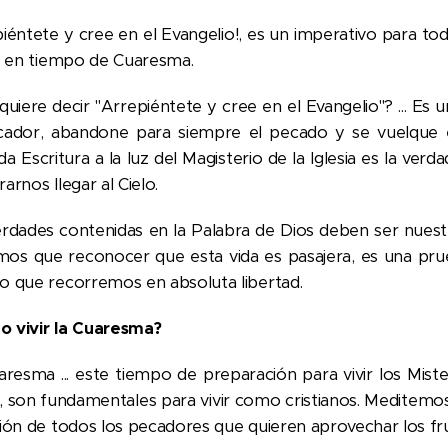
piéntete y cree en el Evangelio!, es un imperativo para tod
ia en tiempo de Cuaresma.
quiere decir "Arrepiéntete y cree en el Evangelio"? ... Es 
cador, abandone para siempre el pecado y se vuelque e
a Escritura a la luz del Magisterio de la Iglesia es la ver
arnos llegar al Cielo.
erdades contenidas en la Palabra de Dios deben ser nuestr
os que reconocer que esta vida es pasajera, es una pru
o que recorremos en absoluta libertad.
 vivir la Cuaresma?
aresma ... este tiempo de preparación para vivir los Mist
, son fundamentales para vivir como cristianos. Meditemos e
ción de todos los pecadores que quieren aprovechar los fr