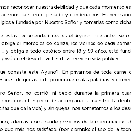
os reconocer nuestra debilidad y que cada momento est
hacernos caer en el pecado y condenarnos. Es necesario
 Iglesia fundada por Nuestro Señor y tomarlas como dichas
e estas recomendaciones es el Ayuno, que antes se obl
 obliga el miércoles de ceniza, los viernes de cada sema
 ... y obliga a todo católico entre 18 y 59 años, está f
pasó en el desierto antes de abrazar su vida pública.
ué consiste este Ayuno?; En privarnos de toda carne d
sarias, de quejas o de pronunciar malas palabras, y comer u
ro Señor, no comió, ni bebió durante la primera cuar
mos con el espíritu de acompañar a nuestro Redentor 
itas que da la vida) y sin quejas, nos sometamos a los desi
uno, además, comprende privarnos de la murmuración, de
lo que más nos satisface, (por ejemplo: el uso de la t