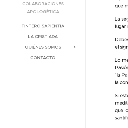
COLABORACIONES
que m
APOLOGÉTICA
La seg
TINTERO SAPIENTIA
lugar 
LA CRISTIADA
Debes 
el sig
QUIÉNES SOMOS
CONTACTO
Lo me
Pasió
"la P
la co
Si est
medita
que o
santifi