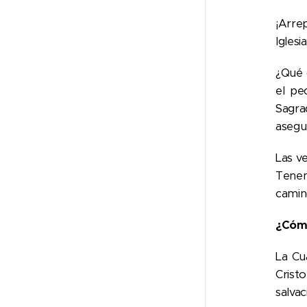
¡Arre
Igles
¿Qué 
el pe
Sagrad
asegur
Las v
Tenem
camin
¿Cómo
La Cu
Cristo
salva