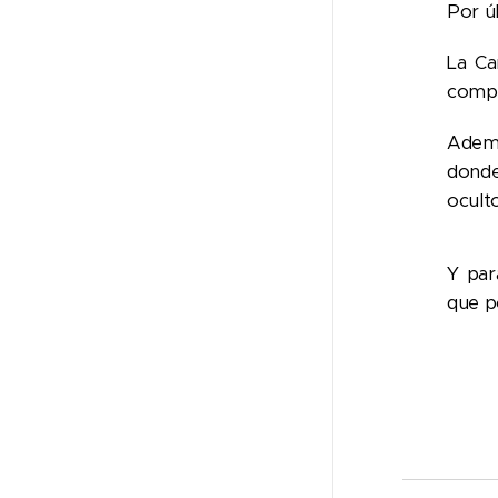
Por úl
La Ca
compr
Ademá
donde
ocult
Y par
que p